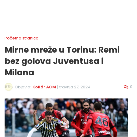
Početna stranica
Mirne mreže u Torinu: Remi
bez golova Juventusa i
Milana
0
Objavio:
Kollár ACM
|
travnja 27, 2024