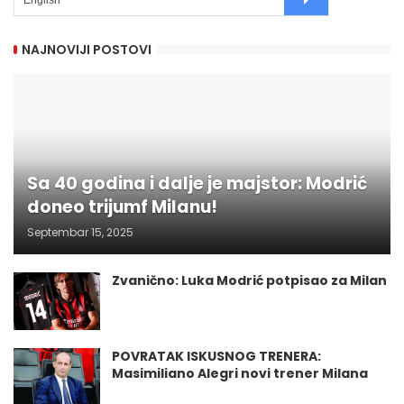
NAJNOVIJI POSTOVI
Sa 40 godina i dalje je majstor: Modrić
doneo trijumf Milanu!
Septembar 15, 2025
Zvanično: Luka Modrić potpisao za Milan
POVRATAK ISKUSNOG TRENERA:
Masimiliano Alegri novi trener Milana