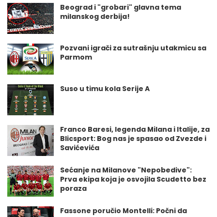
Beograd i "grobari" glavna tema
milanskog derbija!
Pozvani igrači za sutrašnju utakmicu sa
Parmom
Suso u timu kola Serije A
Franco Baresi, legenda Milana i Italije, za
Blicsport: Bog nas je spasao od Zvezde i
Savićevića
Sećanje na Milanove "Nepobedive":
Prva ekipa koja je osvojila Scudetto bez
poraza
Fassone poručio Montelli: Počni da