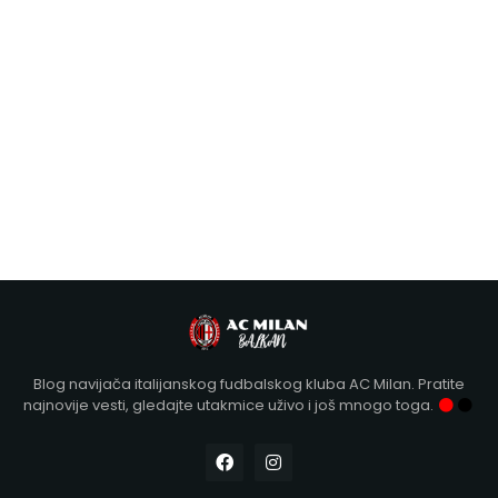
Blog navijača italijanskog fudbalskog kluba AC Milan. Pratite
najnovije vesti, gledajte utakmice uživo i još mnogo toga.