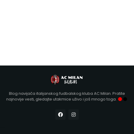
Blog navijača italijanskog fudbalskog kluba AC Milan. Pratite
najnovije vesti, gledajte utakmice uživo i još mnogo toga.