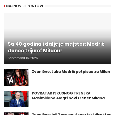
NAJNOVIJI POSTOVI
Sa 40 godina i dalje je majstor: Modrić
doneo trijumf Milanu!
Septembar 15, 2025
Zvanično: Luka Modrić potpisao za Milan
POVRATAK ISKUSNOG TRENERA:
Masimiliano Alegri novi trener Milana
Zvanično: Igli Tare novi sportski direktor