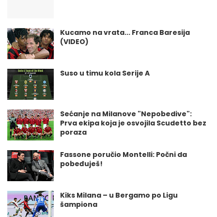
Kucamo na vrata... Franca Baresija
(VIDEO)
Suso u timu kola Serije A
Sećanje na Milanove "Nepobedive":
Prva ekipa koja je osvojila Scudetto bez
poraza
Fassone poručio Montelli: Počni da
pobeđuješ!
Kiks Milana – u Bergamo po Ligu
šampiona