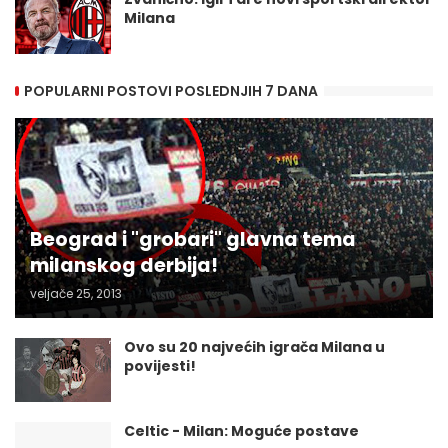
Milana
POPULARNI POSTOVI POSLEDNJIH 7 DANA
Beograd i "grobari" glavna tema
milanskog derbija!
veljače 25, 2013
Ovo su 20 najvećih igrača Milana u
povijesti!
Celtic - Milan: Moguće postave