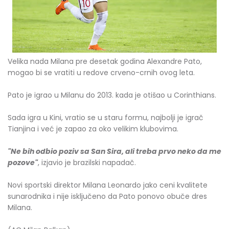
Velika nada Milana pre desetak godina Alexandre Pato,
mogao bi se vratiti u redove crveno-crnih ovog leta.
Pato je igrao u Milanu do 2013. kada je otišao u Corinthians.
Sada igra u Kini, vratio se u staru formu, najbolji je igrač
Tianjina i već je zapao za oko velikim klubovima.
"Ne bih odbio poziv sa San Sira, ali treba prvo neko da me
pozove"
, izjavio je brazilski napadač.
Novi sportski direktor Milana Leonardo jako ceni kvalitete
sunarodnika i nije isključeno da Pato ponovo obuče dres
Milana.