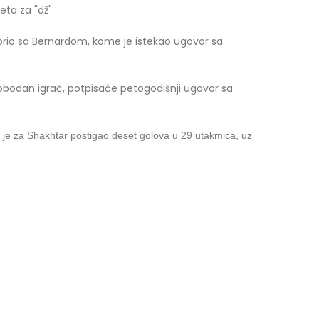
eta za "dž".
vorio sa Bernardom, kome je istekao ugovor sa
obodan igrač, potpisaće petogodišnji ugovor sa
 je za Shakhtar postigao deset golova u 29 utakmica, uz