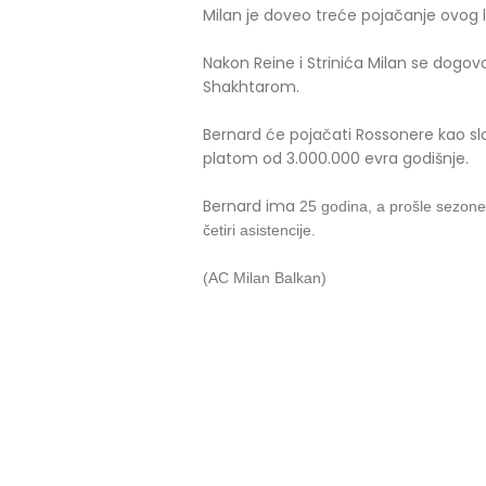
Milan je doveo treće pojačanje ovog l
Nakon Reine i Strinića Milan se dogo
Shakhtarom.
Bernard će pojačati Rossonere kao sl
platom od 3.000.000 evra godišnje.
Bernard ima
25 godina, a prošle sezone
četiri asistencije.
(AC Milan Balkan)