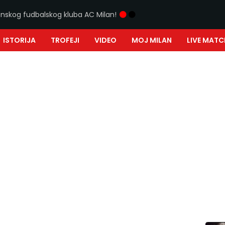
ijanskog fudbalskog kluba AC Milan!
ISTORIJA
TROFEJI
VIDEO
MOJ MILAN
LIVE MATC