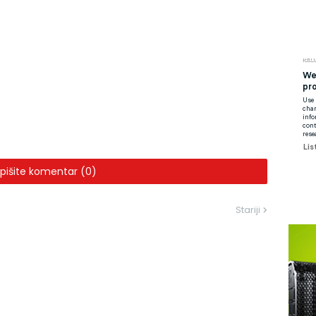
pišite komentar (0)
Stariji