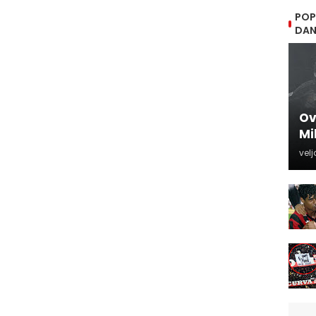
POP
DA
Ov
Mi
velj