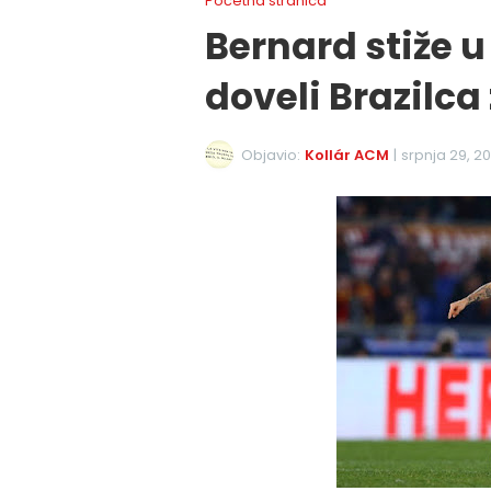
Početna stranica
Bernard stiže u
doveli Brazilca 
Objavio:
Kollár ACM
|
srpnja 29, 20