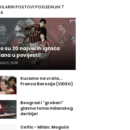
ULARNI POSTOVI POSLEDNJIH 7
NA
o su 20 najvećih igrača
lana u povijesti!
ače 11, 2016
Kucamo na vrata...
Franca Baresija (VIDEO)
Beograd i "grobari"
glavna tema milanskog
derbija!
Celtic - Milan: Moguće