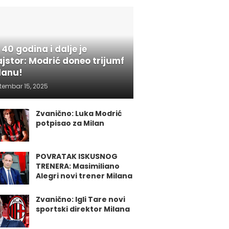
 40 godina i dalje je
jstor: Modrić doneo trijumf
lanu!
tembar 15, 2025
Zvanično: Luka Modrić
potpisao za Milan
POVRATAK ISKUSNOG
TRENERA: Masimiliano
Alegri novi trener Milana
Zvanično: Igli Tare novi
sportski direktor Milana