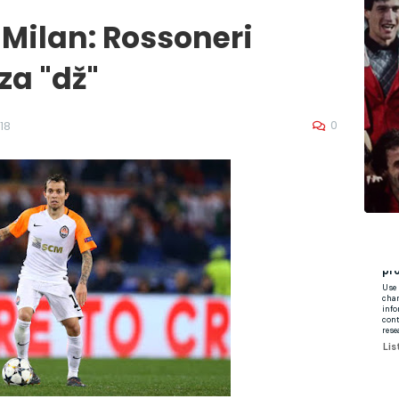
 Milan: Rossoneri
za "dž"
0
18