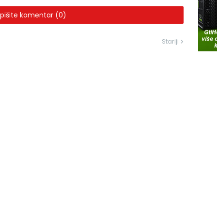
pišite komentar (0)
Stariji