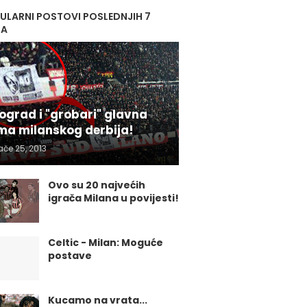
ULARNI POSTOVI POSLEDNJIH 7
NA
ograd i "grobari" glavna
ma milanskog derbija!
ače 25, 2013
Ovo su 20 najvećih
igrača Milana u povijesti!
Celtic - Milan: Moguće
postave
Kucamo na vrata...