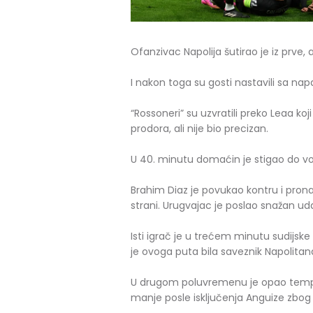
Ofanzivac Napolija šutirao je iz prve, al
I nakon toga su gosti nastavili sa napa
“Rossoneri” su uzvratili preko Leaa ko
prodora, ali nije bio precizan.
U 40. minutu domaćin je stigao do v
Brahim Diaz je povukao kontru i prona
strani. Urugvajac je poslao snažan u
Isti igrač je u trećem minutu sudijs
je ovoga puta bila saveznik Napolitan
U drugom poluvremenu je opao tempo 
manje posle isključenja Anguize zb