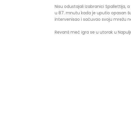
Nisu odustajali izabranici Spallettija, 
u 87. mnutu kada je uputio opasan šut
intervenisao i sačuvao svoju mrežu 
Revanš meč igra se u utorak u Napulj