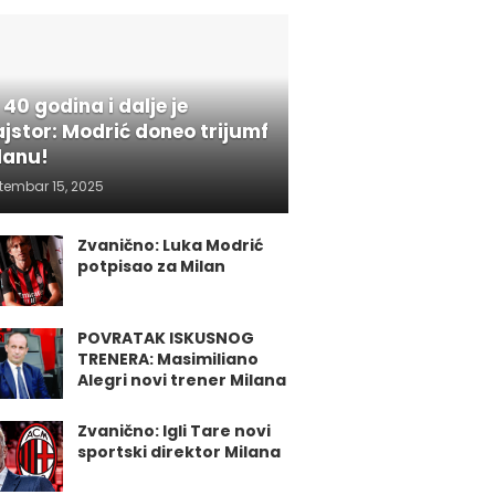
 40 godina i dalje je
jstor: Modrić doneo trijumf
lanu!
tembar 15, 2025
Zvanično: Luka Modrić
potpisao za Milan
POVRATAK ISKUSNOG
TRENERA: Masimiliano
Alegri novi trener Milana
Zvanično: Igli Tare novi
sportski direktor Milana