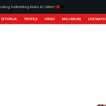
ijanskog fudbalskog kluba AC Milan!
ISTORIJA
TROFEJI
VIDEO
MOJ MILAN
LIVE MATC