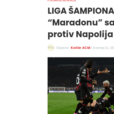
Početna stranica
LIGA ŠAMPIONA:
“Maradonu” sa
protiv Napolija
Objavio:
Kollár ACM
|
travnja 12, 2