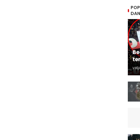
POP
DA
Be
te
velj