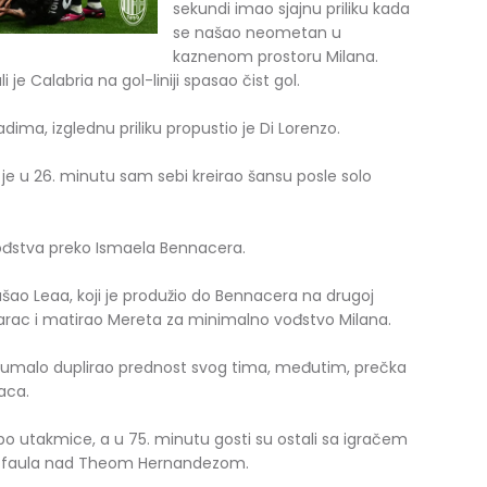
sekundi imao sjajnu priliku kada
se našao neometan u
kaznenom prostoru Milana.
i je Calabria na gol-liniji spasao čist gol.
dima, izglednu priliku propustio je Di Lorenzo.
ji je u 26. minutu sam sebi kreirao šansu posle solo
ođstva preko Ismaela Bennacera.
šao Leaa, koji je produžio do Bennacera na drugoj
darac i matirao Mereta za minimalno vođstvo Milana.
ke umalo duplirao prednost svog tima, međutim, prečka
aca.
utakmice, a u 75. minutu gosti su ostali sa igračem
og faula nad Theom Hernandezom.