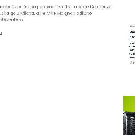
a najbolju priliku da poravna rezultat imao je Di Lorenzo
 ka golu Milana, ali je Mike Maignan odlično
netaknutom.
u.