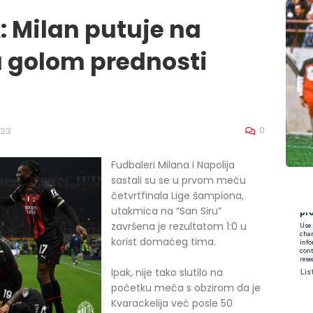
 Milan putuje na
 golom prednosti
0
023
Fudbaleri Milana i Napolija
sastali su se u prvom meču
četvrtfinala Lige šampiona,
utakmica na “San Siru”
završena je rezultatom 1:0 u
korist domaćeg tima.
Ipak, nije tako slutilo na
početku meča s obzirom da je
Kvarackelija već posle 50