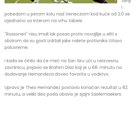
Seriji
i
pobedom u petom kolu nad Venecziom kod kuće od 2:0 se
izjednačio sa Interom na vrhu tabele.
"Rossoneri" nisu imali lak posao protiv novajlije u eliti s
obzirom da su gosti izdržali jake nalete protivnika čitavo
poluvreme.
I kada se činilo da će meč na San Siru ući u neizvesnu
završnicu, pojavio se Brahim Diaz koji je u 68. minutu na
dodavanje Hernandeza doveo favorita u vođstvo.
Upravo je Theo Hernandez postavio konačan rezultat u 82.
minutu, a veliki deo posla obavio je sjajni Saelemaekers.