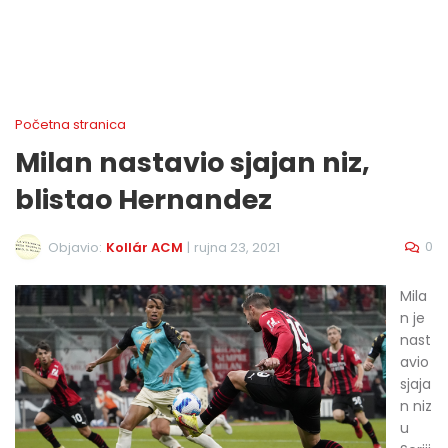
Početna stranica
Milan nastavio sjajan niz,
blistao Hernandez
0
Objavio:
Kollár ACM
|
rujna 23, 2021
Mila
n je
nast
avio
sjaja
n niz
u