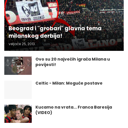
Beograd i "grobari" glavna tema
milanskog derbija!
veljače 25, 2013
Ovo su 20 najvećih igrača Milana u
povijesti!
Celtic - Milan: Moguće postave
Kucamo na vrata... Franca Baresija
(VIDEO)