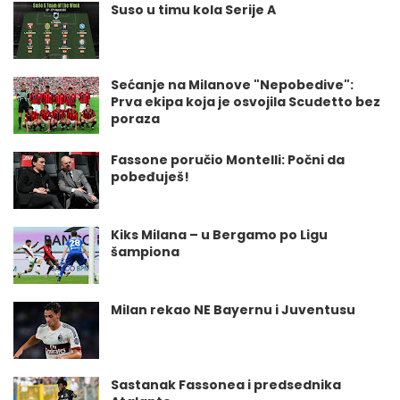
Suso u timu kola Serije A
Sećanje na Milanove "Nepobedive":
Prva ekipa koja je osvojila Scudetto bez
poraza
Fassone poručio Montelli: Počni da
pobeđuješ!
Kiks Milana – u Bergamo po Ligu
šampiona
Milan rekao NE Bayernu i Juventusu
Sastanak Fassonea i predsednika