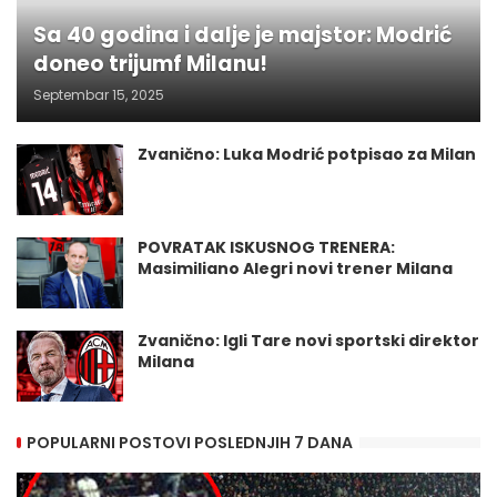
Sa 40 godina i dalje je majstor: Modrić
doneo trijumf Milanu!
Septembar 15, 2025
Zvanično: Luka Modrić potpisao za Milan
POVRATAK ISKUSNOG TRENERA:
Masimiliano Alegri novi trener Milana
Zvanično: Igli Tare novi sportski direktor
Milana
POPULARNI POSTOVI POSLEDNJIH 7 DANA