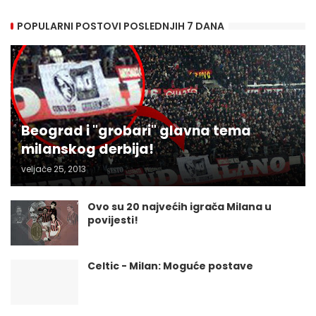
POPULARNI POSTOVI POSLEDNJIH 7 DANA
Beograd i "grobari" glavna tema
milanskog derbija!
veljače 25, 2013
Ovo su 20 najvećih igrača Milana u
povijesti!
Celtic - Milan: Moguće postave