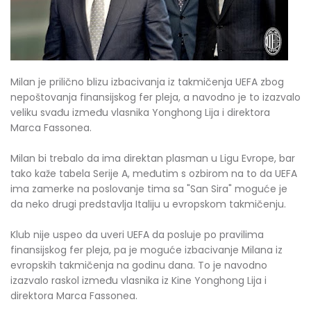
Milan je prilično blizu izbacivanja iz takmičenja UEFA zbog
nepoštovanja finansijskog fer pleja, a navodno je to izazvalo
veliku svađu između vlasnika Yonghong Lija i direktora
Marca Fassonea.
Milan bi trebalo da ima direktan plasman u Ligu Evrope, bar
tako kaže tabela Serije A, međutim s ozbirom na to da UEFA
ima zamerke na poslovanje tima sa "San Sira" moguće je
da neko drugi predstavlja Italiju u evropskom takmičenju.
Klub nije uspeo da uveri UEFA da posluje po pravilima
finansijskog fer pleja, pa je moguće izbacivanje Milana iz
evropskih takmičenja na godinu dana. To je navodno
izazvalo raskol između vlasnika iz Kine Yonghong Lija i
direktora Marca Fassonea.