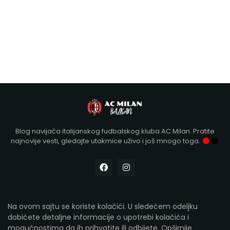
Blog navijača italijanskog fudbalskog kluba AC Milan. Pratite
najnovije vesti, gledajte utakmice uživo i još mnogo toga.
Na ovom sajtu se koriste kolačići. U sledećem odeljku
Designed with
by Kollár | Copyright 2012-2026
AC Milan
dobićete detaljne informacije o upotrebi kolačića i
Balkan
mogućnostima da ih prihvatite ili odbijete.
Opširnije