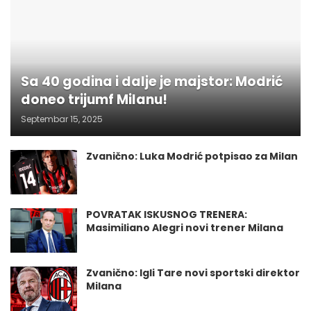
Sa 40 godina i dalje je majstor: Modrić
doneo trijumf Milanu!
Septembar 15, 2025
Zvanično: Luka Modrić potpisao za Milan
POVRATAK ISKUSNOG TRENERA:
Masimiliano Alegri novi trener Milana
Zvanično: Igli Tare novi sportski direktor
Milana