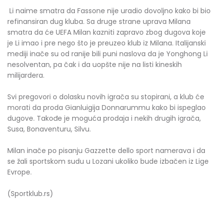
Li naime smatra da Fassone nije uradio dovoljno kako bi bio
refinansiran dug kluba. Sa druge strane uprava Milana
smatra da će UEFA Milan kazniti zapravo zbog dugova koje
je Li imao i pre nego što je preuzeo klub iz Milana. Italijanski
mediji inače su od ranije bili puni naslova da je Yonghong Li
nesolventan, pa čak i da uopšte nije na listi kineskih
milijardera.
Svi pregovori o dolasku novih igrača su stopirani, a klub će
morati da proda Gianluigija Donnarummu kako bi ispeglao
dugove. Takođe je moguća prodaja i nekih drugih igrača,
Susa, Bonaventuru, Silvu.
Milan inače po pisanju Gazzette dello sport namerava i da
se žali sportskom sudu u Lozani ukoliko bude izbačen iz Lige
Evrope.
(Sportklub.rs)