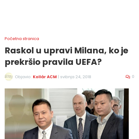
Početna stranica
Raskol u upravi Milana, ko je
prekršio pravila UEFA?
0
Objavio:
Kollár ACM
|
svibnja 24, 2018