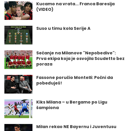
Kucamo na vrata... Franca Baresija
(VIDEO)
Suso u timu kola Serije A
Sećanje na Milanove "Nepobedive":
Prva ekipa koja je osvojila Scudetto bez
poraza
Fassone poručio Montelli: Počni da
pobeđuješ!
Kiks Milana – u Bergamo po Ligu
šampiona
Milan rekao NE Bayernu i Juventusu