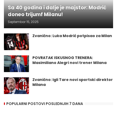
Sa 40 godina i dalje je majstor: Modrić
doneo trijumf Milanu!
Septembar 15, 2025
Zvanično: Luka Modrić potpisao za Milan
POVRATAK ISKUSNOG TRENERA:
Masimiliano Alegri novi trener Milana
Zvanično: Igli Tare novi sportski direktor
Milana
POPULARNI POSTOVI POSLEDNJIH 7 DANA