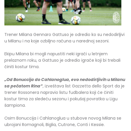
Trener Milana Gennaro Gattuso je odredio ko su nedodirljivi
u Milanu i na koje ozbiljno računa u narednoj sezoni.
Ekipu Milana bi mogli napustiti neki igrači u letnjem
prelaznom roku, a Gattuso je odredio igrače koji bi trebali
činiti kostur tima.
„Od Bonuccija do Cahlanoglua, evo nedodirljivih u Milanu
sa pečatom Rina”
, izveštava list Gazzetta dello Sport da je
trener Rossonera napravio listu fudbalera koji će činiti
kostur tima za sledeću sezonu i pokušaj povratka u Ligu
šampiona.
Osim Bonuccija i Cahlanoglua u stubove novog Milana se
ubrojani Romagnoli, Biglia, Cutrone, Conti i Kessie.