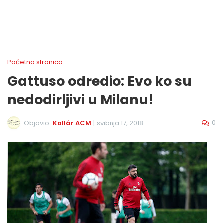
Početna stranica
Gattuso odredio: Evo ko su
nedodirljivi u Milanu!
0
Objavio:
Kollár ACM
|
svibnja 17, 2018