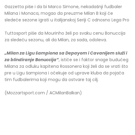
Gazzetta piše i da bi Marco Simone, nekadašnji fudbaler
Milana i Monaca, mogao da preuzme Milan B koji će
sledeće sezone igrati u italijanskoj Seriji C odnosno Lega Pro
Tuttosport piše da Mourinho želi po svaku cenu Bonuccija
za sledeću sezonu, ali da Milan, za sada, odoleva.
„Milan za Ligu šampiona sa Depayom i Cavanijem služi i
za blindiranje Bonuccija”
, ističe se i faktor snage budućeg
Milana za odluku kapitena Rossonera koji želi da se vrati što
pre u Ligu šampiona i očekuje od uprave kluba da pojača
tim fudbalerima koji mogu da ostvare taj cilj.
(Mozzartsport.com / ACMilanBalkan)