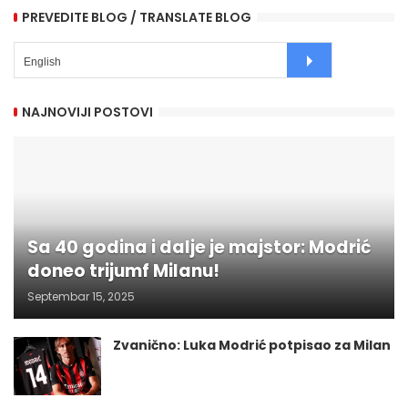
PREVEDITE BLOG / TRANSLATE BLOG
NAJNOVIJI POSTOVI
Sa 40 godina i dalje je majstor: Modrić
doneo trijumf Milanu!
Septembar 15, 2025
Zvanično: Luka Modrić potpisao za Milan