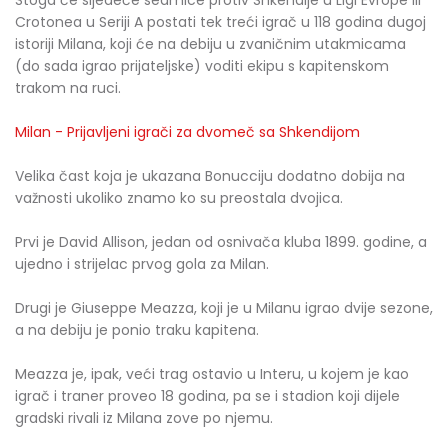
Stoga će sljedeće sedmice protiv Shkendije u Ligi Evrope ili
Crotonea u Seriji A postati tek treći igrač u 118 godina dugoj
istoriji Milana, koji će na debiju u zvaničnim utakmicama
(do sada igrao prijateljske) voditi ekipu s kapitenskom
trakom na ruci.
Milan - Prijavljeni igrači za dvomeč sa Shkendijom
Velika čast koja je ukazana Bonucciju dodatno dobija na
važnosti ukoliko znamo ko su preostala dvojica.
Prvi je David Allison, jedan od osnivača kluba 1899. godine, a
ujedno i strijelac prvog gola za Milan.
Drugi je Giuseppe Meazza, koji je u Milanu igrao dvije sezone,
a na debiju je ponio traku kapitena.
Meazza je, ipak, veći trag ostavio u Interu, u kojem je kao
igrač i traner proveo 18 godina, pa se i stadion koji dijele
gradski rivali iz Milana zove po njemu.