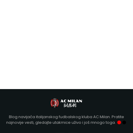
Blog navijača italijanskog fudbalskog kluba AC Milan. Pratite
najnovije vesti, gledajte utakmice uživo i još mnogo toga.