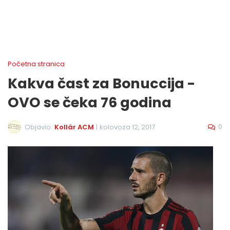
Početna stranica
Kakva čast za Bonuccija -
OVO se čeka 76 godina
0
Objavio:
Kollár ACM
|
kolovoza 12, 2017