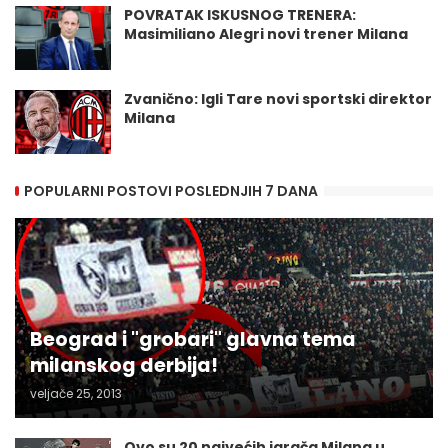
POVRATAK ISKUSNOG TRENERA:
Masimiliano Alegri novi trener Milana
Zvanično: Igli Tare novi sportski direktor
Milana
POPULARNI POSTOVI POSLEDNJIH 7 DANA
Beograd i "grobari" glavna tema
milanskog derbija!
veljače 25, 2013
Ovo su 20 najvećih igrača Milana u