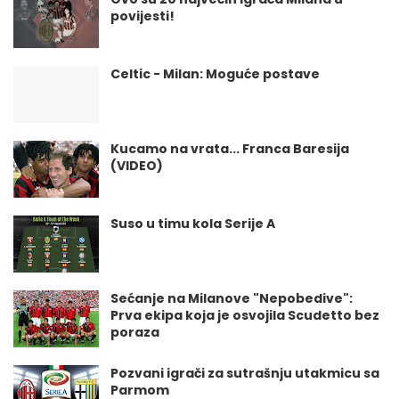
povijesti!
Celtic - Milan: Moguće postave
Kucamo na vrata... Franca Baresija
(VIDEO)
Suso u timu kola Serije A
Sećanje na Milanove "Nepobedive":
Prva ekipa koja je osvojila Scudetto bez
poraza
Pozvani igrači za sutrašnju utakmicu sa
Parmom