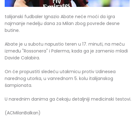
talijanski fudbaler Ignazio Abate neće moći da igra
najmanje nedelju dana za Milan zbog povrede desne
butine.
Abate je u subotu napustio teren u 17. minuti, na meču
između "Rossonera" i Palerma, kada ga je zamenio mladi
Davide Calabira.
On će propustiti sledeću utakmicu protiv Udinesea
narednog utorka, u vanrednom 5. kolu italijanskog
šampionata.
U narednim danima ga čekaju detaljniji medicinski testovi.
(ACMilanBalkan)