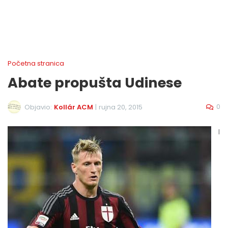
Početna stranica
Abate propušta Udinese
0
Objavio:
Kollár ACM
|
rujna 20, 2015
I