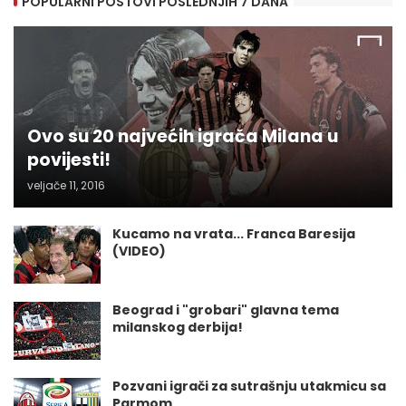
POPULARNI POSTOVI POSLEDNJIH 7 DANA
Ovo su 20 najvećih igrača Milana u
povijesti!
veljače 11, 2016
Kucamo na vrata... Franca Baresija
(VIDEO)
Beograd i "grobari" glavna tema
milanskog derbija!
Pozvani igrači za sutrašnju utakmicu sa
Parmom