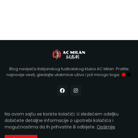
Blog navijača italijanskog fudbalskog kluba AC Milan. Pratite
najnovije vesti, gledajte utakmice uživo i još mnogo toga.
Na ovom sajtu se koriste kolačići. U sledećem odeljku
Designed with
by Kollár | Copyright 2012-2026
AC Milan
dobićete detaljne informacije o upotrebi kolačića i
Balkan
mogućnostima da ih prihvatite ili odbijete.
Opširnije
Početna
O nama
Kontakt