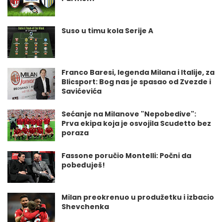
Suso u timu kola Serije A
Franco Baresi, legenda Milana i Italije, za
Blicsport: Bog nas je spasao od Zvezde i
Savićevića
Sećanje na Milanove "Nepobedive":
Prva ekipa koja je osvojila Scudetto bez
poraza
Fassone poručio Montelli: Počni da
pobeđuješ!
Milan preokrenuo u produžetku i izbacio
Shevchenka