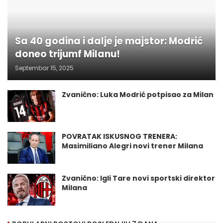
Sa 40 godina i dalje je majstor: Modrić
doneo trijumf Milanu!
Septembar 15, 2025
Zvanično: Luka Modrić potpisao za Milan
POVRATAK ISKUSNOG TRENERA:
Masimiliano Alegri novi trener Milana
Zvanično: Igli Tare novi sportski direktor
Milana