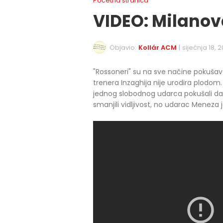
Početna stranica
VIDEO: Milanov
Objavio:
Kollár ACM
|
siječnja 18, 2
"Rossoneri" su na sve načine pokušav
trenera Inzaghija nije urodira plodom.
jednog slobodnog udarca pokušali da 
smanjili vidljivost, no udarac Meneza j