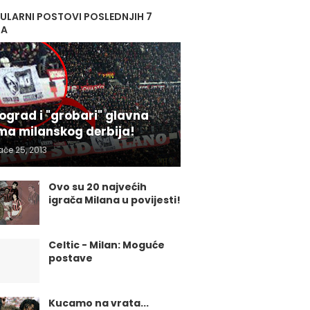
ULARNI POSTOVI POSLEDNJIH 7
NA
ograd i "grobari" glavna
ma milanskog derbija!
ače 25, 2013
Ovo su 20 najvećih
igrača Milana u povijesti!
Celtic - Milan: Moguće
postave
Kucamo na vrata...