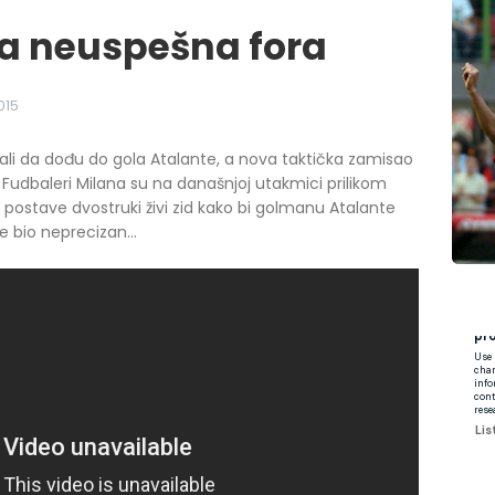
a neuspešna fora
015
ali da dođu do gola Atalante, a nova taktička zamisao
 Fudbaleri Milana su na današnjoj utakmici prilikom
postave dvostruki živi zid kako bi golmanu Atalante
e bio neprecizan...