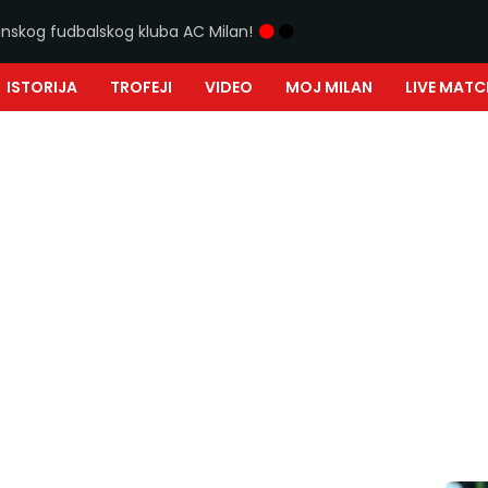
ijanskog fudbalskog kluba AC Milan!
ISTORIJA
TROFEJI
VIDEO
MOJ MILAN
LIVE MATC