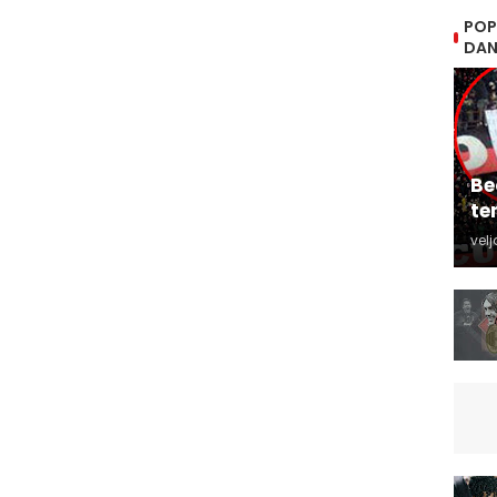
POP
DA
Be
te
velj