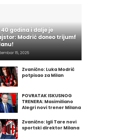
 40 godina i dalje je
jstor: Modrić doneo trijumf
lanu!
tembar 15, 2025
Zvanično: Luka Modrić
potpisao za Milan
POVRATAK ISKUSNOG
TRENERA: Masimiliano
Alegri novi trener Milana
Zvanično: Igli Tare novi
sportski direktor Milana