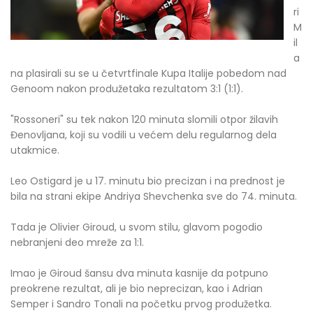
ri
M
il
a
na plasirali su se u četvrtfinale Kupa Italije pobedom nad
Genoom nakon produžetaka rezultatom 3:1 (1:1).
"Rossoneri" su tek nakon 120 minuta slomili otpor žilavih
Đenovljana, koji su vodili u većem delu regularnog dela
utakmice.
Leo Ostigard je u 17. minutu bio precizan i na prednost je
bila na strani ekipe Andriya Shevchenka sve do 74. minuta.
Tada je Olivier Giroud, u svom stilu, glavom pogodio
nebranjeni deo mreže za 1:1.
Imao je Giroud šansu dva minuta kasnije da potpuno
preokrene rezultat, ali je bio neprecizan, kao i Adrian
Semper i Sandro Tonali na početku prvog produžetka.