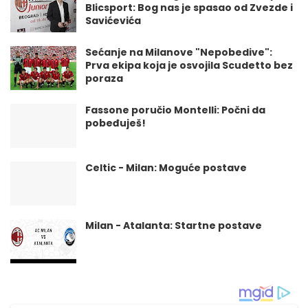
Blicsport: Bog nas je spasao od Zvezde i
Savićevića
Sećanje na Milanove "Nepobedive":
Prva ekipa koja je osvojila Scudetto bez
poraza
Fassone poručio Montelli: Počni da
pobeđuješ!
Celtic - Milan: Moguće postave
Milan - Atalanta: Startne postave