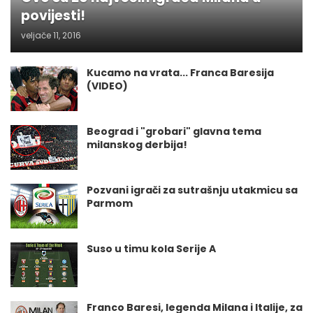
povijesti!
veljače 11, 2016
Kucamo na vrata... Franca Baresija
(VIDEO)
Beograd i "grobari" glavna tema
milanskog derbija!
Pozvani igrači za sutrašnju utakmicu sa
Parmom
Suso u timu kola Serije A
Franco Baresi, legenda Milana i Italije, za