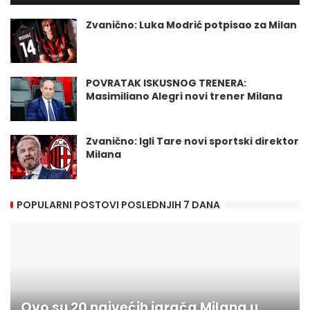
Zvanično: Luka Modrić potpisao za Milan
POVRATAK ISKUSNOG TRENERA:
Masimiliano Alegri novi trener Milana
Zvanično: Igli Tare novi sportski direktor
Milana
POPULARNI POSTOVI POSLEDNJIH 7 DANA
Ovo su 20 najvećih igrača Milana u