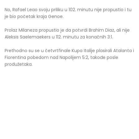
No, Rafael Leao svoju priliku u 102. minutu nije propustio i tu
je bio početak kraja Genoe.
Prolaz Milaneza propustio je da potvrdi Brahim Diaz, ali nije
Aleksis Saelemaekers u 112. minutu za konačnih 3:1.
Prethodno su se u četvrtfinale Kupa Italije plasirali Atalanta i
Fiorentina pobedom nad Napolijem 5:2, takođe posle
produžetaka.