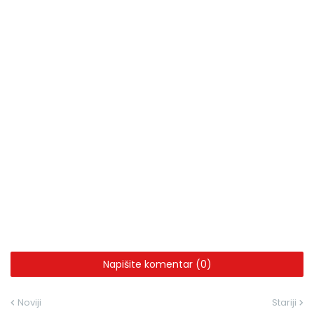
Napišite komentar (0)
Noviji
Stariji