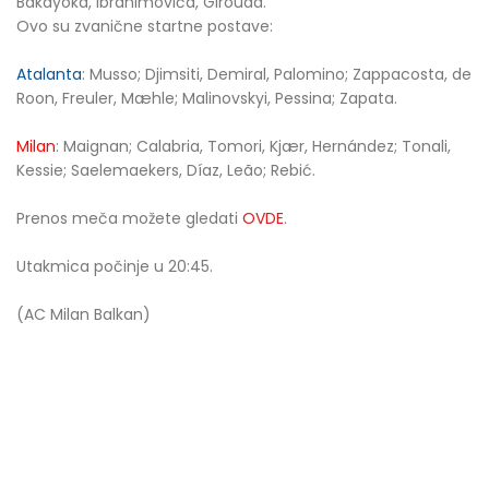
Bakayoka, Ibrahimovića, Girouda.
Ovo su zvanične startne postave:
Atalanta
: Musso; Djimsiti, Demiral, Palomino; Zappacosta, de
Roon, Freuler, Mæhle; Malinovskyi, Pessina; Zapata.
Milan
: Maignan; Calabria, Tomori, Kjær, Hernández; Tonali,
Kessie; Saelemaekers, Díaz, Leão; Rebić.
Prenos meča možete gledati
OVDE
.
Utakmica počinje u 20:45.
(AC Milan Balkan)