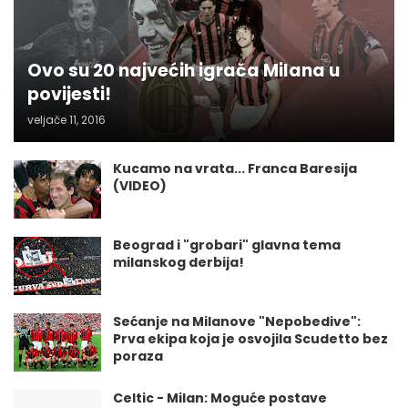
Ovo su 20 najvećih igrača Milana u
povijesti!
veljače 11, 2016
Kucamo na vrata... Franca Baresija
(VIDEO)
Beograd i "grobari" glavna tema
milanskog derbija!
Sećanje na Milanove "Nepobedive":
Prva ekipa koja je osvojila Scudetto bez
poraza
Celtic - Milan: Moguće postave