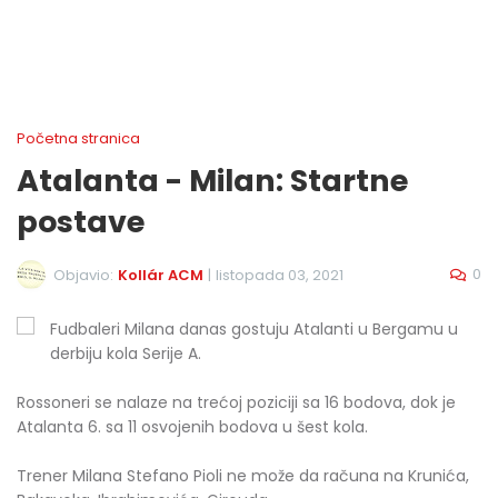
Početna stranica
Atalanta - Milan: Startne
postave
0
Objavio:
Kollár ACM
|
listopada 03, 2021
Fudbaleri Milana danas gostuju Atalanti u Bergamu u
derbiju kola Serije A.
Rossoneri se nalaze na trećoj poziciji sa 16 bodova, dok je
Atalanta 6. sa 11 osvojenih bodova u šest kola.
Trener Milana Stefano Pioli ne može da računa na Krunića,