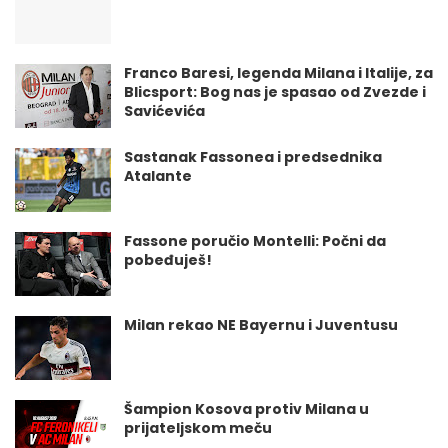
Franco Baresi, legenda Milana i Italije, za
Blicsport: Bog nas je spasao od Zvezde i
Savićevića
Sastanak Fassonea i predsednika
Atalante
Fassone poručio Montelli: Počni da
pobeđuješ!
Milan rekao NE Bayernu i Juventusu
Šampion Kosova protiv Milana u
prijateljskom meču