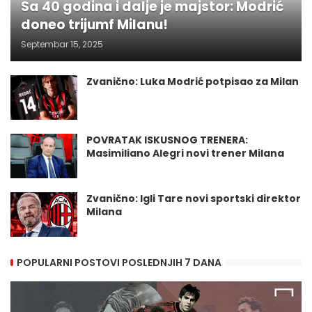
Sa 40 godina i dalje je majstor: Modrić
doneo trijumf Milanu!
Septembar 15, 2025
Zvanično: Luka Modrić potpisao za Milan
POVRATAK ISKUSNOG TRENERA:
Masimiliano Alegri novi trener Milana
Zvanično: Igli Tare novi sportski direktor
Milana
POPULARNI POSTOVI POSLEDNJIH 7 DANA