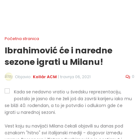
Početna stranica
Ibrahimović će i naredne
sezone igrati u Milanu!
0
Objavio:
Kollár ACM
|
travnja 06, 2021
Kada se nedavno vratio u švedsku reprezentaciju,
postalo je jasno da ne želi još da završi karijeru iako mu
se bliži 40. rođendan, a to je potvrdio i odlukom gde će
igrati u narednoj sezoni.
Vest koju su navijači Milana čekali objavili su danas pod
oznakom "hitno" svi italijanski mediji - dogovor između