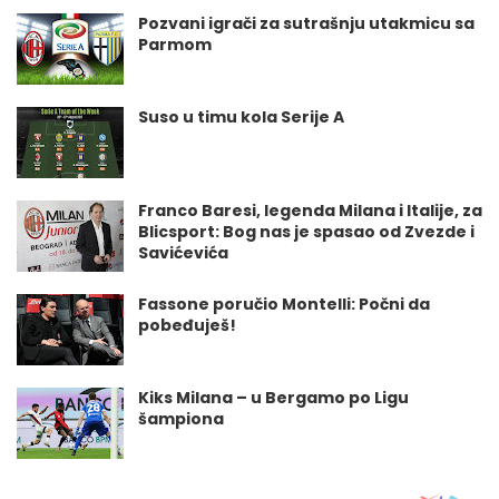
Pozvani igrači za sutrašnju utakmicu sa
Parmom
Suso u timu kola Serije A
Franco Baresi, legenda Milana i Italije, za
Blicsport: Bog nas je spasao od Zvezde i
Savićevića
Fassone poručio Montelli: Počni da
pobeđuješ!
Kiks Milana – u Bergamo po Ligu
šampiona