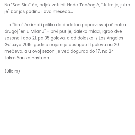
Na "San Siru" će, odjekivati hit Nade Topčagić, "Jutro je, jutro
je" bar još godinu i dva meseca...
... a "Ibra" će imati priliku da dodatno popravi svoj učinak u
drugoj "eri u Milanu" - prvi put je, daleko mlađi, igrao dve
sezone i dao 21, pa 35 golova, a od dolaska iz Los Angeles
Galaxya 2019. godine najpre je postigao 11 golova na 20
mečeva, a u ovoj sezoni je već dogurao do 17, na 24
takmičarska nastupa.
(Blic.rs)