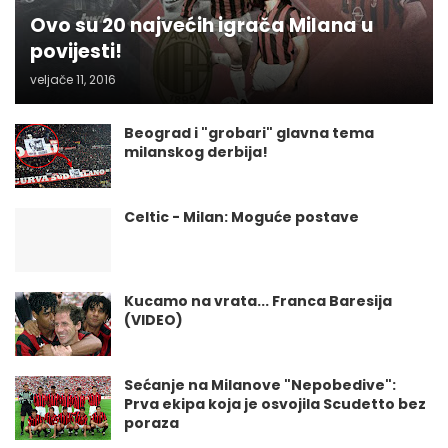
Ovo su 20 najvećih igrača Milana u
povijesti!
veljače 11, 2016
Beograd i "grobari" glavna tema
milanskog derbija!
Celtic - Milan: Moguće postave
Kucamo na vrata... Franca Baresija
(VIDEO)
Sećanje na Milanove "Nepobedive":
Prva ekipa koja je osvojila Scudetto bez
poraza