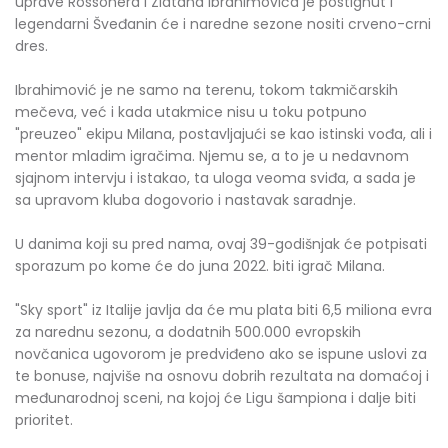
uprave Rossonera i Zlatana Ibrahimovića je postignut i
legendarni Šveđanin će i naredne sezone nositi crveno-crni
dres.
Ibrahimović je ne samo na terenu, tokom takmičarskih
mečeva, već i kada utakmice nisu u toku potpuno
"preuzeo" ekipu Milana, postavljajući se kao istinski vođa, ali i
mentor mladim igračima. Njemu se, a to je u nedavnom
sjajnom intervju i istakao, ta uloga veoma sviđa, a sada je
sa upravom kluba dogovorio i nastavak saradnje.
U danima koji su pred nama, ovaj 39-godišnjak će potpisati
sporazum po kome će do juna 2022. biti igrač Milana.
"Sky sport" iz Italije javlja da će mu plata biti 6,5 miliona evra
za narednu sezonu, a dodatnih 500.000 evropskih
novčanica ugovorom je predviđeno ako se ispune uslovi za
te bonuse, najviše na osnovu dobrih rezultata na domaćoj i
međunarodnoj sceni, na kojoj će Ligu šampiona i dalje biti
prioritet.