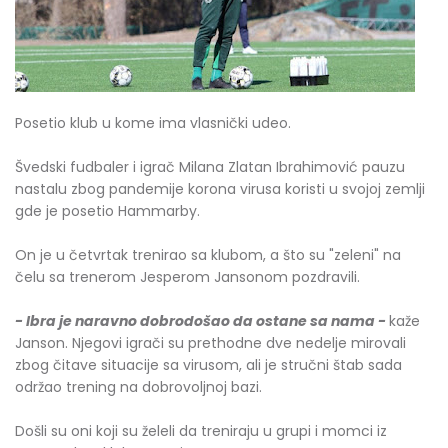
Posetio klub u kome ima vlasnički udeo.
Švedski fudbaler i igrač Milana Zlatan Ibrahimović pauzu
nastalu zbog pandemije korona virusa koristi u svojoj zemlji
gde je posetio Hammarby.
On je u četvrtak trenirao sa klubom, a što su "zeleni" na
čelu sa trenerom Jesperom Jansonom pozdravili.
- Ibra je naravno dobrodošao da ostane sa nama -
kaže
Janson. Njegovi igrači su prethodne dve nedelje mirovali
zbog čitave situacije sa virusom, ali je stručni štab sada
održao trening na dobrovoljnoj bazi.
Došli su oni koji su želeli da treniraju u grupi i momci iz