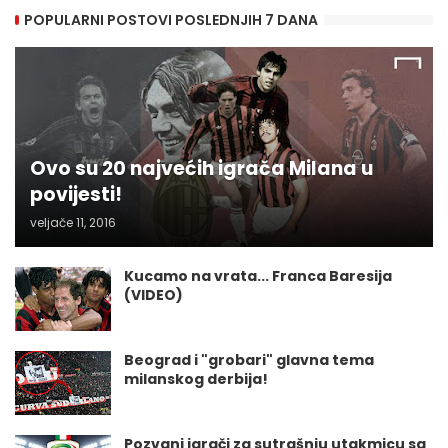
POPULARNI POSTOVI POSLEDNJIH 7 DANA
Ovo su 20 najvećih igrača Milana u
povijesti!
veljače 11, 2016
Kucamo na vrata... Franca Baresija
(VIDEO)
Beograd i "grobari" glavna tema
milanskog derbija!
Pozvani igrači za sutrašnju utakmicu sa