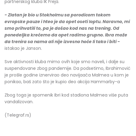
partnerskog kluba IK Freja.
- Zlatan je bio u Stokholmu sa porodicom tokom
evropske pauze i hteo je da opet oseti loptu. Naravno, mi
smo prihvatili to, pa je došao kod nas na trening. Od
ponedeljka krećemo da opet radimo grupno. Ibra može
da trenira sa nama ali nije izvesno hoće li tako i biti -
istakao je Janson.
Sve aktivnosti kluba mimo ovih koje smo naveli, i dalje su
suspendovane zbog pandemije. Da podsetimo, Ibrahimović
je prošle godine iznervirao deo navijaača Malmea u kom je
ponikao, baš zato što je kupio deo akcija Hammarby-a
Zbog toga je spomenik Ibri kod stadiona Malmea više puta
vandalizovan.
(Telegraf.rs)