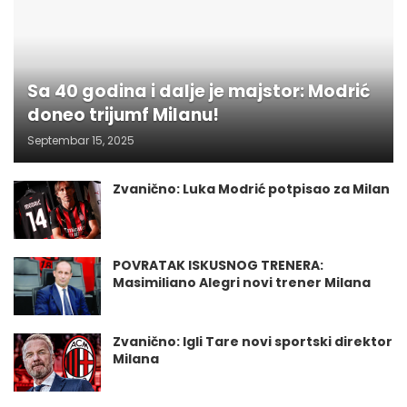
Sa 40 godina i dalje je majstor: Modrić
doneo trijumf Milanu!
Septembar 15, 2025
Zvanično: Luka Modrić potpisao za Milan
POVRATAK ISKUSNOG TRENERA:
Masimiliano Alegri novi trener Milana
Zvanično: Igli Tare novi sportski direktor
Milana