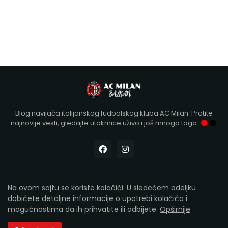
Blog navijača italijanskog fudbalskog kluba AC Milan. Pratite
najnovije vesti, gledajte utakmice uživo i još mnogo toga.
Na ovom sajtu se koriste kolačići. U sledećem odeljku
Designed with
by Kollár | Copyright 2012-2026
AC Milan
dobićete detaljne informacije o upotrebi kolačića i
Balkan
mogućnostima da ih prihvatite ili odbijete.
Opširnije
Početna
O nama
Kontakt