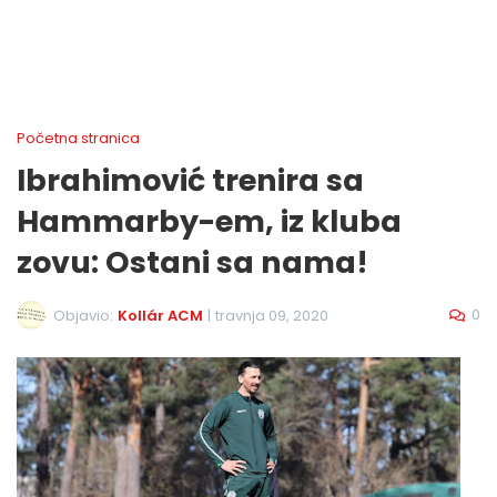
Početna stranica
Ibrahimović trenira sa
Hammarby-em, iz kluba
zovu: Ostani sa nama!
0
Objavio:
Kollár ACM
|
travnja 09, 2020