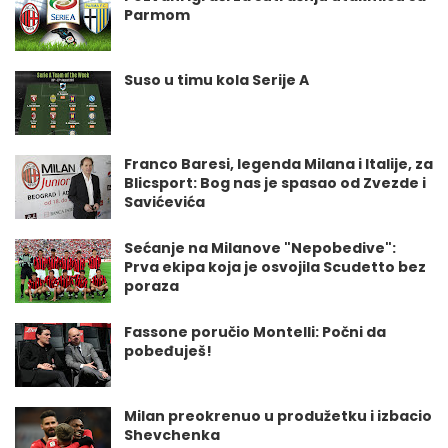
Parmom
Suso u timu kola Serije A
Franco Baresi, legenda Milana i Italije, za
Blicsport: Bog nas je spasao od Zvezde i
Savićevića
Sećanje na Milanove "Nepobedive":
Prva ekipa koja je osvojila Scudetto bez
poraza
Fassone poručio Montelli: Počni da
pobeđuješ!
Milan preokrenuo u produžetku i izbacio
Shevchenka