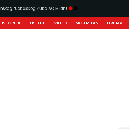
ijanskog fudbalskog kluba AC Milan!
ISTORIJA
TROFEJI
VIDEO
MOJ MILAN
LIVE MATC