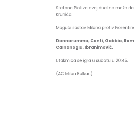
Stefano Pioli za ovaj duel ne može da
Krunića.
Mogući sastav Milana protiv Fiorentin
Donnarumma; Conti, Gabbia, Romagn
Calhanoglu, Ibrahimović.
Utakmica se igra u subotu u 20:45.
(AC Milan Balkan)