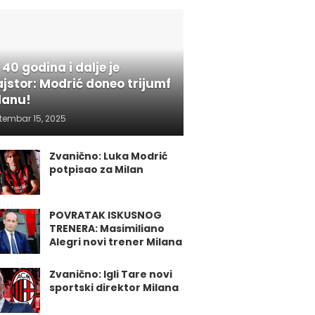
 40 godina i dalje je
jstor: Modrić doneo trijumf
lanu!
tembar 15, 2025
Zvanično: Luka Modrić
potpisao za Milan
POVRATAK ISKUSNOG
TRENERA: Masimiliano
Alegri novi trener Milana
Zvanično: Igli Tare novi
sportski direktor Milana