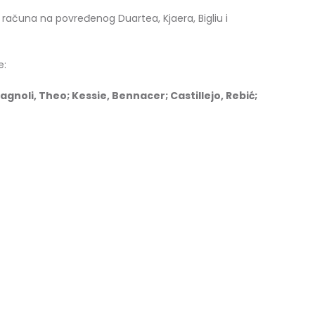
 računa na povređenog Duartea, Kjaera, Bigliu i
e:
oli, Theo; Kessie, Bennacer; Castillejo, Rebić;