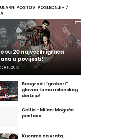
ULARNI POSTOVI POSLEDNJIH 7
NA
o su 20 najvećih igrača
lana u povijesti!
ače 11, 2016
Beograd i "grobari"
glavna tema milanskog
derbija!
Celtic - Milan: Moguće
postave
Kucamo na vrata...