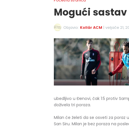
Početna stranica
Mogući sastav 
Objavio:
Kollár ACM
|
veljače 21, 
ubedljivo u Đenovi, čak 1:5 protiv Samp
doživela tri poraza.
Milan će želeti da se osveti za poraz u
San Siru. Milan je bez poraza na posle