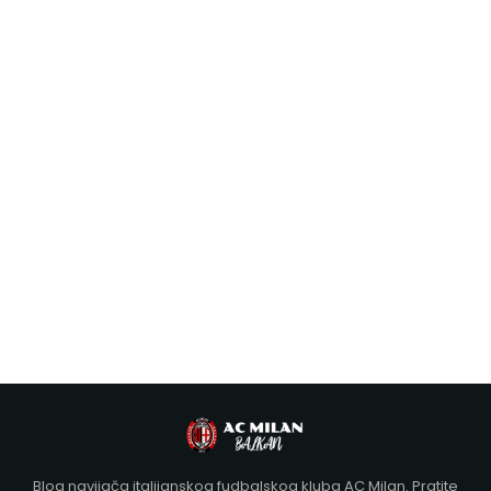
Blog navijača italijanskog fudbalskog kluba AC Milan. Pratite