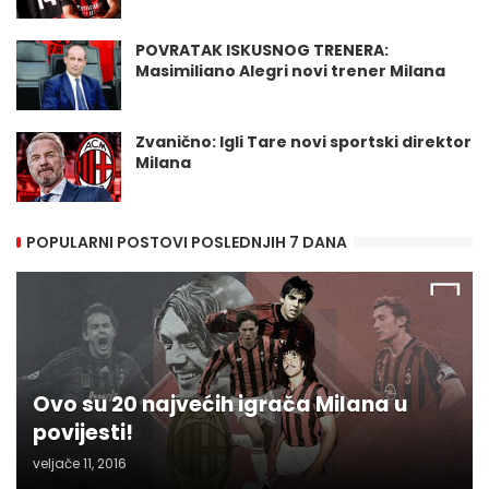
POVRATAK ISKUSNOG TRENERA:
Masimiliano Alegri novi trener Milana
Zvanično: Igli Tare novi sportski direktor
Milana
POPULARNI POSTOVI POSLEDNJIH 7 DANA
Ovo su 20 najvećih igrača Milana u
povijesti!
veljače 11, 2016