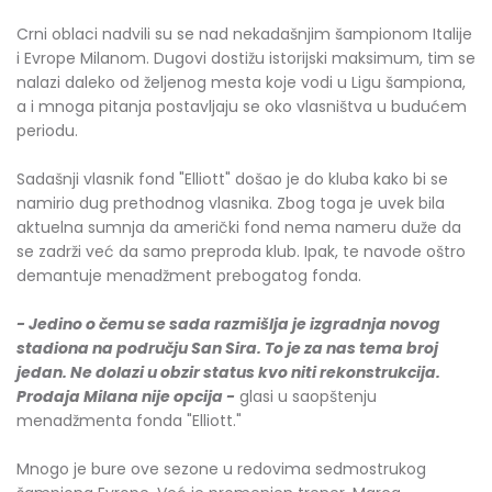
Crni oblaci nadvili su se nad nekadašnjim šampionom Italije
i Evrope Milanom. Dugovi dostižu istorijski maksimum, tim se
nalazi daleko od željenog mesta koje vodi u Ligu šampiona,
a i mnoga pitanja postavljaju se oko vlasništva u budućem
periodu.
Sadašnji vlasnik fond "Elliott" došao je do kluba kako bi se
namirio dug prethodnog vlasnika. Zbog toga je uvek bila
aktuelna sumnja da američki fond nema nameru duže da
se zadrži već da samo preproda klub. Ipak, te navode oštro
demantuje menadžment prebogatog fonda.
- Jedino o čemu se sada razmišlja je izgradnja novog
stadiona na području San Sira. To je za nas tema broj
jedan. Ne dolazi u obzir status kvo niti rekonstrukcija.
Prodaja Milana nije opcija -
glasi u saopštenju
menadžmenta fonda "Elliott."
Mnogo je bure ove sezone u redovima sedmostrukog