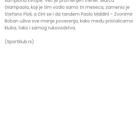
šampiona Evrope. Već je promenjen trener. Marca
Giampaola, koji je tim vodio samo tri meseca, zamenio je
Stefano Pioli, a čini se i da tandem Paolo Maldini - Zvonimir
Boban uživa sve manje poverenja, kako među pristalicama
kluba, tako i samog rukovodstva.
(Sportklub.rs)