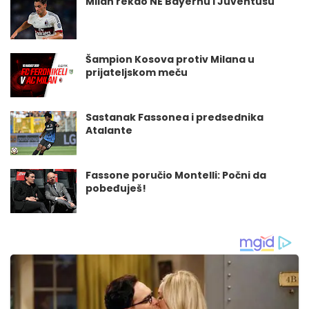
Milan rekao NE Bayernu i Juventusu
Šampion Kosova protiv Milana u
prijateljskom meču
Sastanak Fassonea i predsednika
Atalante
Fassone poručio Montelli: Počni da
pobeđuješ!