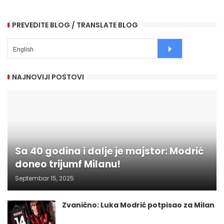
PREVEDITE BLOG / TRANSLATE BLOG
NAJNOVIJI POSTOVI
Sa 40 godina i dalje je majstor: Modrić
doneo trijumf Milanu!
Septembar 15, 2025
Zvanično: Luka Modrić potpisao za Milan