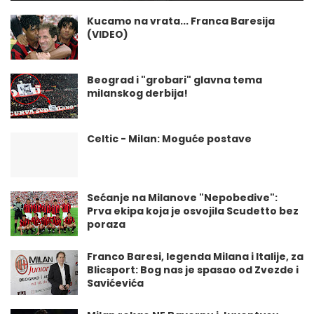
Kucamo na vrata... Franca Baresija
(VIDEO)
Beograd i "grobari" glavna tema
milanskog derbija!
Celtic - Milan: Moguće postave
Sećanje na Milanove "Nepobedive":
Prva ekipa koja je osvojila Scudetto bez
poraza
Franco Baresi, legenda Milana i Italije, za
Blicsport: Bog nas je spasao od Zvezde i
Savićevića