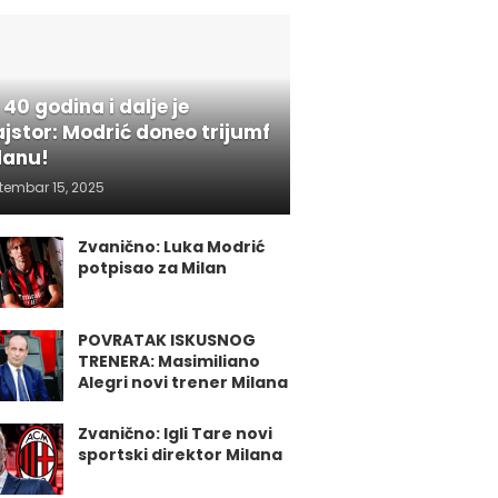
 40 godina i dalje je
jstor: Modrić doneo trijumf
lanu!
tembar 15, 2025
Zvanično: Luka Modrić
potpisao za Milan
POVRATAK ISKUSNOG
TRENERA: Masimiliano
Alegri novi trener Milana
Zvanično: Igli Tare novi
sportski direktor Milana