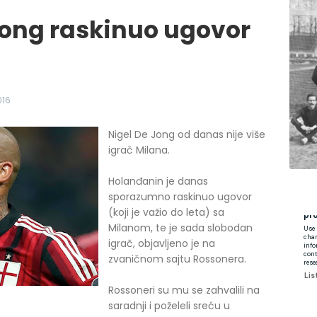
ong raskinuo ugovor
016
Nigel De Jong od danas nije više
igrač Milana.
Holanđanin je danas
sporazumno raskinuo ugovor
(koji je važio do leta) sa
Milanom, te je sada slobodan
igrač, objavljeno je na
zvaničnom sajtu Rossonera.
Rossoneri su mu se zahvalili na
saradnji i poželeli sreću u