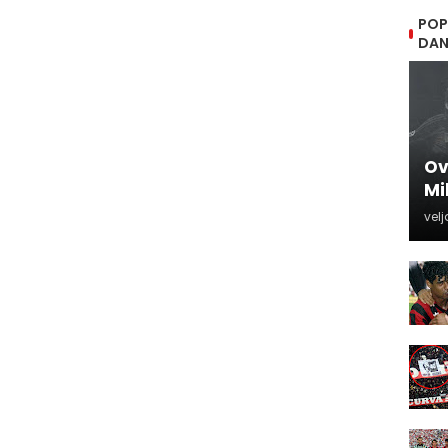
POP
DA
Ov
Mi
velj