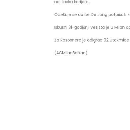
nastavku karijere.
Očekuje se da će De Jong potpisati za 
Iskusni 31-godišnji vezista je u Milan 
Za Rososnere je odigrao 92 utakmice 
(ACMilanBalkan)