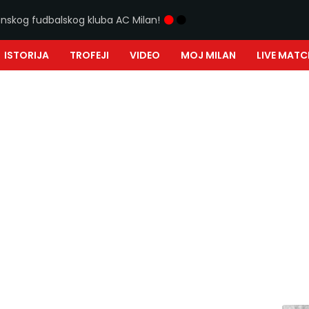
ijanskog fudbalskog kluba AC Milan!
ISTORIJA
TROFEJI
VIDEO
MOJ MILAN
LIVE MATC