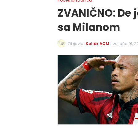
Početna stranica
ZVANIČNO: De j
sa Milanom
Objavio:
Kollár ACM
|
veljače 01, 2