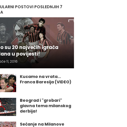
ULARNI POSTOVI POSLEDNJIH 7
NA
o su 20 najvećih igrača
lana u povijesti!
ače 11, 2016
Kucamo na vrata...
Franca Baresija (VIDEO)
Beograd i "grobari"
glavna tema milanskog
derbija!
Sećanje na Milanove