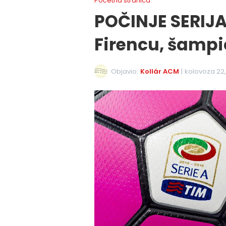
Početna stranica
POČINJE SERIJA
Firencu, šampi
Objavio:
Kollár ACM
|
kolovoza 22,