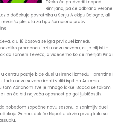
Džeko će predvoditi napad
Rimljana, pa će odbrana Verone
io dočekuje povratnika u Seriju A ekipu Bologne, ali
o revanšu plej ofa za Ligu šampiona protiv
ine.
eva, a u 18 časova se igra prvi duel između
koliko promena ulazi u novu sezonu, ali je cilj isti -
ak da zameni Teveza, a videćemo ko će menjati Pirla i
a u centru pažnje biće duel u Firenci između Fiorentine i
 startu nove sezone imati veliki ispit na Artemio
 Luizom Adrianom sve je mnogo lakše. Bacca se tokom
 i on će biti najveća opasnost po gol ljubičastih.
li da pobedom započne novu sezonu, a zanimljiv duel
 dočekuje Genou, dok će Napoli u okviru prvog kola sa
assuolu.