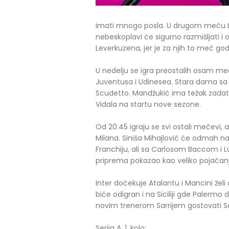
imati mnogo posla. U drugom meču Laz
nebeskoplavi će sigurno razmišljati i 
Leverkuzena, jer je za njih to meč god
U nedelju se igra preostalih osam meč
Juventusa i Udinesea. Stara dama sa ne
Scudetto. Mandžukić ima težak zadat
Vidala na startu nove sezone.
Od 20.45 igraju se svi ostali mečevi, 
Milana. Siniša Mihajlović će odmah na
Franchiju, ali sa Carlosom Baccom i
priprema pokazao kao veliko pojačanje
Inter dočekuje Atalantu i Mancini že
biće odigran i na Siciliji gde Palermo
novim trenerom Sarrijem gostovati S
Serija A, 1. kolo: