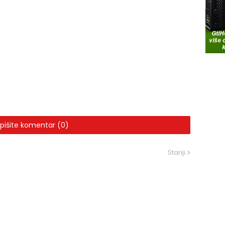
pišite komentar (0)
Stariji