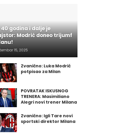
 40 godina i dalje je
jstor: Modrić doneo trijumf
lanu!
tembar 15, 2025
Zvanično: Luka Modrić
potpisao za Milan
POVRATAK ISKUSNOG
TRENERA: Masimiliano
Alegri novi trener Milana
Zvanično: Igli Tare novi
sportski direktor Milana