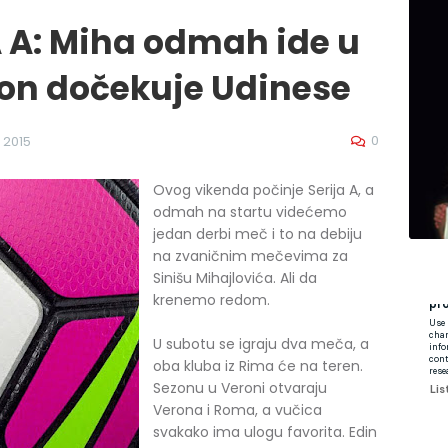
 A: Miha odmah ide u
on dočekuje Udinese
0
 2015
Ovog vikenda počinje Serija A, a
odmah na startu videćemo
jedan derbi meč i to na debiju
na zvaničnim mečevima za
Sinišu Mihajlovića. Ali da
krenemo redom.
U subotu se igraju dva meča, a
oba kluba iz Rima će na teren.
Sezonu u Veroni otvaraju
Verona i Roma, a vučica
svakako ima ulogu favorita. Edin