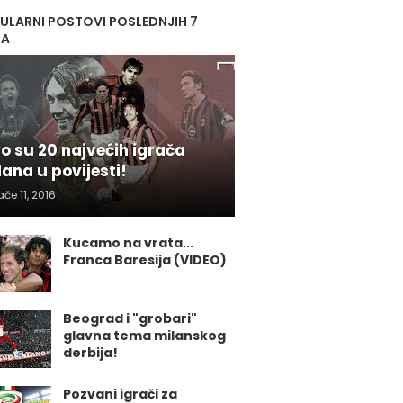
ULARNI POSTOVI POSLEDNJIH 7
NA
o su 20 najvećih igrača
lana u povijesti!
ače 11, 2016
Kucamo na vrata...
Franca Baresija (VIDEO)
Beograd i "grobari"
glavna tema milanskog
derbija!
Pozvani igrači za