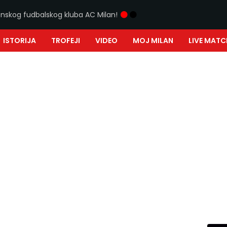
ijanskog fudbalskog kluba AC Milan!
ISTORIJA
TROFEJI
VIDEO
MOJ MILAN
LIVE MATC