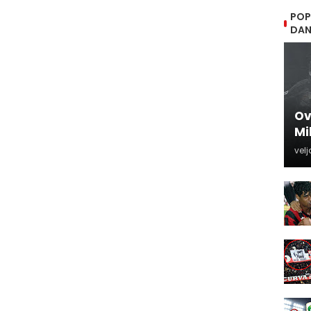
POP
DA
Ov
Mi
velj