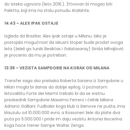
do isteka ugovora (leto 2016.). Žrtvovan bi mogao biti
Paletta, koji ima na stolu ponudu Atalante.
14:43 – ALEX IPAK OSTAJE
Izgleda da Brazilac Alex ipak ostaje u Milanu. Iako je
postojala mogućnost da iskusni štoper bude prodat ovoga
leta (želeli ga turski Besiktas i Galatasaray) Siniša Mihajlović
je procenio da mu je potreban.
13:36 – VEZISTA SAMPDORIE NA KORAK OD MILANA
Transfer saga oko prelaska Roberta Soriana iz Sampdorie u
Milan mogla bi danas da dobije epilog. U poznatom
letovalištu Forte dei Marmi trebalo bi da se sretnu
predsednik Sampdorie Massimo Ferrero i čelnik Milana
Adriano Galliani. Fudbaler koga klub iz Đenove ne pušta, ima
klauzulu od 10.000.000 evra, a Rossoneri žele da plate dva
puta po 5.000.000 i pride im daju vezistu Antonia Nocerina
koga hoće trener Sampe Walter Zenga.