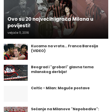
Ovo su 20 najvećih igrača Milana u
povijesti!
veljače 11, 2016
Kucamo na vrata... Franca Baresija
(VIDEO)
Beograd i "grobari" glavna tema
milanskog derbija!
Celtic - Milan: Moguće postave
Sećanje na Milanove "Nepobedive":