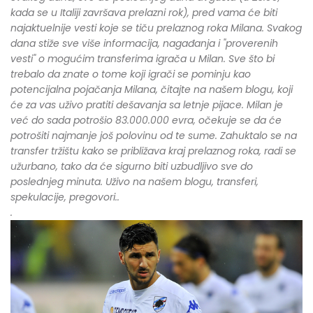
kada se u Italiji završava prelazni rok), pred vama će biti
najaktuelnije vesti koje se tiču prelaznog roka Milana. Svakog
dana stiže sve više informacija, nagađanja i "proverenih
vesti" o mogućim transferima igrača u Milan. Sve što bi
trebalo da znate o tome koji igrači se pominju kao
potencijalna pojačanja Milana, čitajte na našem blogu, koji
će za vas uživo pratiti dešavanja sa letnje pijace. Milan je
već do sada potrošio 83.000.000 evra, očekuje se da će
potrošiti najmanje još polovinu od te sume. Zahuktalo se na
transfer tržištu kako se približava kraj prelaznog roka, radi se
užurbano, tako da će sigurno biti uzbudljivo sve do
poslednjeg minuta. Uživo na našem blogu, transferi,
spe
kulacije, pregovori..
.