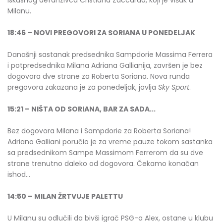
Milanu.
18:46 – NOVI PREGOVORI ZA SORIANA U PONEDELJAK
Današnji sastanak predsednika Sampdorie Massima Ferrera
i potpredsednika Milana Adriana Gallianija, završen je bez
dogovora dve strane za Roberta Soriana. Nova runda
pregovora zakazana je za ponedeljak, javlja
Sky Sport
.
15:21 – NIŠTA OD SORIANA, BAR ZA SADA...
Bez dogovora Milana i Sampdorie za Roberta Soriana!
Adriano Galliani poručio je za vreme pauze tokom sastanka
sa predsednikom Sampe Massimom Ferrerom da su dve
strane trenutno daleko od dogovora. Čekamo konačan
ishod...
14:50 – MILAN ŽRTVUJE PALETTU
U Milanu su odlučili da bivši igrač PSG-a Alex, ostane u klubu