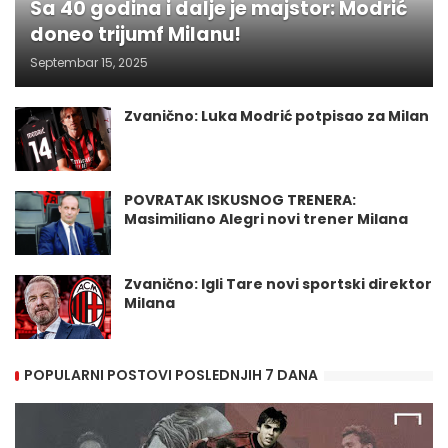
Sa 40 godina i dalje je majstor: Modrić
doneo trijumf Milanu!
Septembar 15, 2025
Zvanično: Luka Modrić potpisao za Milan
POVRATAK ISKUSNOG TRENERA:
Masimiliano Alegri novi trener Milana
Zvanično: Igli Tare novi sportski direktor
Milana
POPULARNI POSTOVI POSLEDNJIH 7 DANA