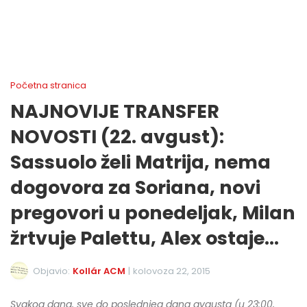
Početna stranica
NAJNOVIJE TRANSFER
NOVOSTI (22. avgust):
Sassuolo želi Matrija, nema
dogovora za Soriana, novi
pregovori u ponedeljak, Milan
žrtvuje Palettu, Alex ostaje...
Objavio:
Kollár ACM
|
kolovoza 22, 2015
Svakog dana, sve do poslednjeg dana avgusta (u 23:00,