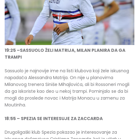
19:25
–
SASSUOLO ŽELI MATRIJA, MILAN PLANIRA DA GA
TRAMPI
Sassuolo je najnovije ime na listi klubova koji žele iskusnog
napadača Alessandra Matrija. On nije u planovima
Milanovog trenera Siniše Mihajlovića, ali bi Rossoneri mogli
da ga iskoriste kao deo u nekoj trampi. Pominjalo se da bi
mogli da proslede novac i Matrija Monacu u zamenu za
Moutinha.
18:55 – SPEZIA SE INTERESUJE ZA ZACCARDA
Drugoligaški klub Spezia pokazao je interesovanje za
iskusnog defanzivca Cristiana Zaccarda, koji je višak u