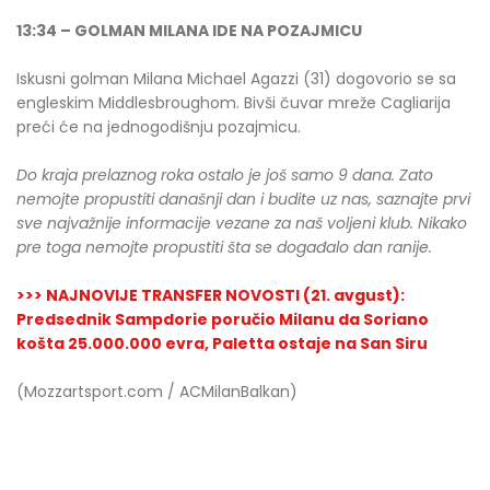
13:34 – GOLMAN MILANA IDE NA POZAJMICU
Iskusni golman Milana Michael Agazzi (31) dogovorio se sa
engleskim Middlesbroughom. Bivši čuvar mreže Cagliarija
preći će na jednogodišnju pozajmicu.
Do kraja prelaznog roka ostalo je još samo 9 dana. Zato
nemojte propustiti današnji dan i budite uz nas, saznajte prvi
sve najvažnije informacije vezane za naš voljeni klub. Nikako
pre toga nemojte propustiti šta se događalo dan ranije.
>>> NAJNOVIJE TRANSFER NOVOSTI (21. avgust):
Predsednik Sampdorie poručio Milanu da Soriano
košta 25.000.000 evra, Paletta ostaje na San Siru
(Mozzartsport.com / ACMilanBalkan)