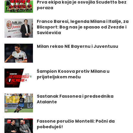
Prva ekipa koja je osvojila Scudetto bez
poraza
Franco Baresi, legenda Milana i Italije, za
Blicsport: Bog nas je spasao od Zvezde i
Savićevića
Milan rekao NE Bayernu i Juventusu
Šampion Kosova protiv Milana u
prijateljskom meču
Sastanak Fassonea i predsednika
Atalante
Fassone poručio Montelli: Počni da
pobeđuješ!