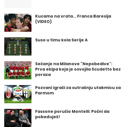
Kucamo na vrata... Franca Baresija
(VIDEO)
Suso u timu kola Serije A
Sećanje na Milanove "Nepobedive":
Prva ekipa koja je osvojila Scudetto bez
poraza
Pozvani igrači za sutrašnju utakmicu sa
Parmom
Fassone poručio Montelli: Počni da
pobeđuješ!