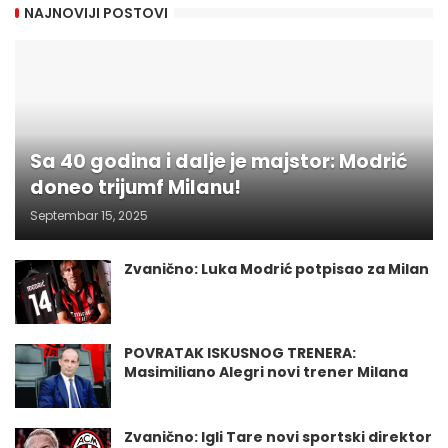
NAJNOVIJI POSTOVI
Sa 40 godina i dalje je majstor: Modrić
doneo trijumf Milanu!
Septembar 15, 2025
Zvanično: Luka Modrić potpisao za Milan
POVRATAK ISKUSNOG TRENERA:
Masimiliano Alegri novi trener Milana
Zvanično: Igli Tare novi sportski direktor