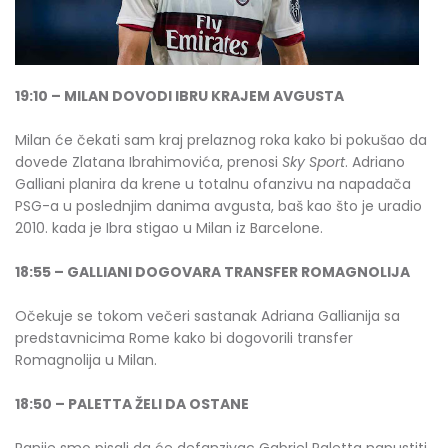
19:10 – MILAN DOVODI IBRU KRAJEM AVGUSTA
Milan će čekati sam kraj prelaznog roka kako bi pokušao da
dovede Zlatana Ibrahimovića, prenosi
Sky Sport
. Adriano
Galliani planira da krene u totalnu ofanzivu na napadača
PSG-a u poslednjim danima avgusta, baš kao što je uradio
2010. kada je Ibra stigao u Milan iz Barcelone.
18:55 – GALLIANI DOGOVARA TRANSFER ROMAGNOLIJA
Očekuje se tokom večeri sastanak Adriana Gallianija sa
predstavnicima Rome kako bi dogovorili transfer
Romagnolija u Milan.
18:50 – PALETTA ŽELI DA OSTANE