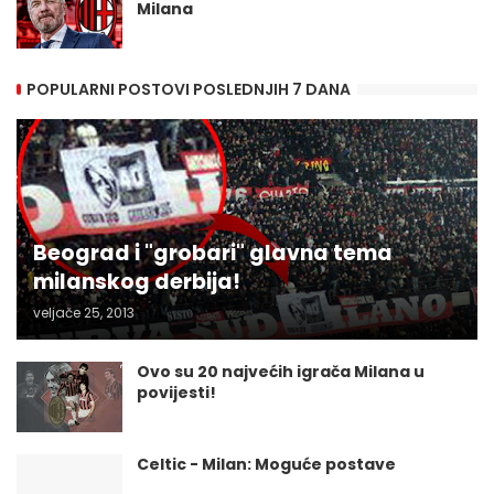
Milana
POPULARNI POSTOVI POSLEDNJIH 7 DANA
Beograd i "grobari" glavna tema
milanskog derbija!
veljače 25, 2013
Ovo su 20 najvećih igrača Milana u
povijesti!
Celtic - Milan: Moguće postave