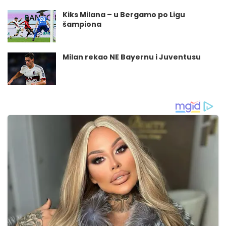
Kiks Milana – u Bergamo po Ligu
šampiona
Milan rekao NE Bayernu i Juventusu