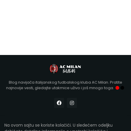
Blog navijača italijanskog fudbalskog kluba AC Milan. Pratite
najnovije vesti, gledajte utakmice uživo i još mnogo toga.
Na ovom sajtu se koriste kolačići. U sledećem odeljku
Designed with
by Kollár | Copyright 2012-2026
AC Milan