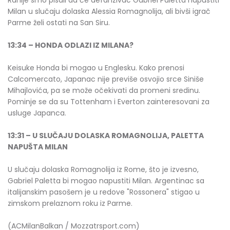
Ranije smo pisali da će defanzivac Gabriel Paletta napustiti
Milan u slučaju dolaska Alessia Romagnolija, ali bivši igrač
Parme želi ostati na San Siru.
13:34 – HONDA ODLAZI IZ MILANA?
Keisuke Honda bi mogao u Englesku. Kako prenosi
Calcomercato, Japanac nije previše osvojio srce Siniše
Mihajlovića, pa se može očekivati da promeni sredinu.
Pominje se da su Tottenham i Everton zainteresovani za
usluge Japanca.
13:31 – U SLUČAJU DOLASKA ROMAGNOLIJA, PALETTA
NAPUŠTA MILAN
U slučaju dolaska Romagnolija iz Rome, što je izvesno,
Gabriel Paletta bi mogao napustiti Milan. Argentinac sa
italijanskim pasošem je u redove "Rossonera" stigao u
zimskom prelaznom roku iz Parme.
(ACMilanBalkan / Mozzatrsport.com)