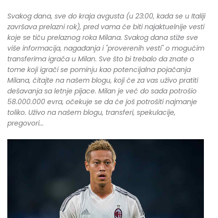
Svakog dana, sve do kraja avgusta (u 23:00, kada se u Italiji
završava prelazni rok), pred vama će biti najaktuelnije vesti
koje se tiču prelaznog roka Milana. Svakog dana stiže sve
više informacija, nagađanja i "proverenih vesti" o mogućim
transferima igrača u Milan. Sve što bi trebalo da znate o
tome koji igrači se pominju kao potencijalna pojačanja
Milana, čitajte na našem blogu, koji će za vas uživo pratiti
dešavanja sa letnje pijace. Milan je već do sada potrošio
58.000.000 evra, očekuje se da će još potrošiti najmanje
toliko. Uživo na našem blogu, transferi, spe
kulacije,
pregovori...