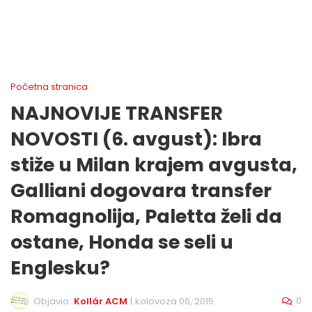
Početna stranica
NAJNOVIJE TRANSFER
NOVOSTI (6. avgust): Ibra
stiže u Milan krajem avgusta,
Galliani dogovara transfer
Romagnolija, Paletta želi da
ostane, Honda se seli u
Englesku?
0
Objavio:
Kollár ACM
|
kolovoza 06, 2015