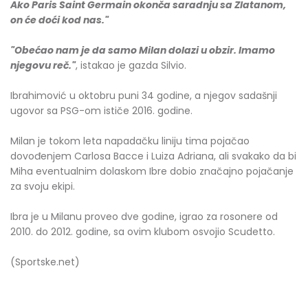
Ako Paris Saint Germain okonča saradnju sa Zlatanom,
on će doći kod nas."
"Obećao nam je da samo Milan dolazi u obzir. Imamo
njegovu reč."
, istakao je gazda Silvio.
Ibrahimović u oktobru puni 34 godine, a njegov sadašnji
ugovor sa PSG-om ističe 2016. godine.
Milan je tokom leta napadačku liniju tima pojačao
dovođenjem Carlosa Bacce i Luiza Adriana, ali svakako da bi
Miha eventualnim dolaskom Ibre dobio značajno pojačanje
za svoju ekipi.
Ibra je u Milanu proveo dve godine, igrao za rosonere od
2010. do 2012. godine, sa ovim klubom osvojio Scudetto.
(Sportske.net)