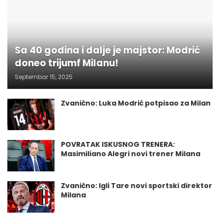
Sa 40 godina i dalje je majstor: Modrić
doneo trijumf Milanu!
Septembar 15, 2025
Zvanično: Luka Modrić potpisao za Milan
POVRATAK ISKUSNOG TRENERA:
Masimiliano Alegri novi trener Milana
Zvanično: Igli Tare novi sportski direktor
Milana