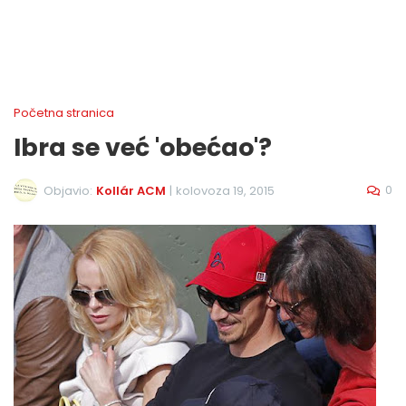
Početna stranica
Ibra se već 'obećao'?
0
Objavio:
Kollár ACM
|
kolovoza 19, 2015