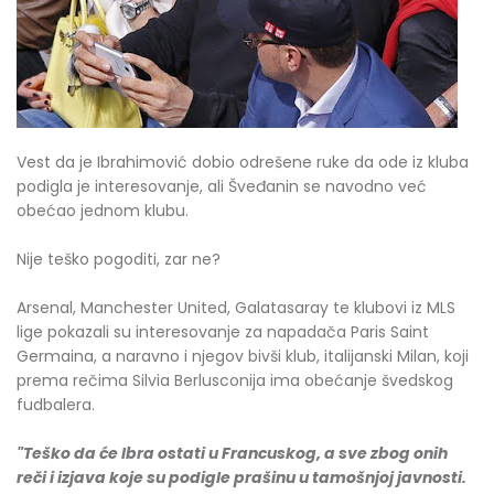
Vest da je Ibrahimović dobio odrešene ruke da ode iz kluba
podigla je interesovanje, ali Šveđanin se navodno već
obećao jednom klubu.
Nije teško pogoditi, zar ne?
Arsenal, Manchester United, Galatasaray te klubovi iz MLS
lige pokazali su interesovanje za napadača Paris Saint
Germaina, a naravno i njegov bivši klub, italijanski Milan, koji
prema rečima Silvia Berlusconija ima obećanje švedskog
fudbalera.
"Teško da će Ibra ostati u Francuskog, a sve zbog onih
reči i izjava koje su podigle prašinu u tamošnjoj javnosti.