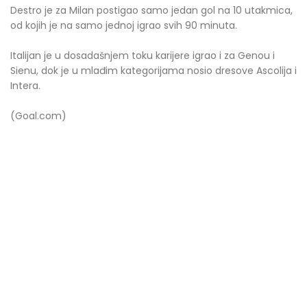
Destro je za Milan postigao samo jedan gol na 10 utakmica,
od kojih je na samo jednoj igrao svih 90 minuta.
Italijan je u dosadašnjem toku karijere igrao i za Genou i
Sienu, dok je u mlađim kategorijama nosio dresove Ascolija i
Intera.
(Goal.com)