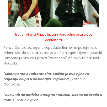
Trener Milana Filippo Inzaghi verovatno ostaje bez
centarfora
Renzo Contratto, agent napadača Rome na pozajmici u
Milanu Mattie Destra, kazao je da će njegov klijent napustiti
Lombardiju ukoliko uprava "Rossonera" ne aktivira otkupnu
klauzulu.
"Milan nema kvalitetan tim. Možda je ovo njihova
najlošija ekipa u poslednjih 30 godina"
, kazao je
Contratto.
"Ako klub ne aktivira otkupnu klauzulu, Destro se vraća u
Romu"
, poručio je on.