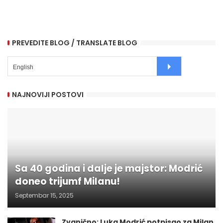
PREVEDITE BLOG / TRANSLATE BLOG
NAJNOVIJI POSTOVI
Sa 40 godina i dalje je majstor: Modrić
doneo trijumf Milanu!
Septembar 15, 2025
Zvanično: Luka Modrić potpisao za Milan