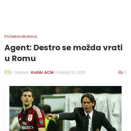
Početna stranica
Agent: Destro se možda vrati
u Romu
0
Objavio:
Kollár ACM
|
travnja 23, 2015