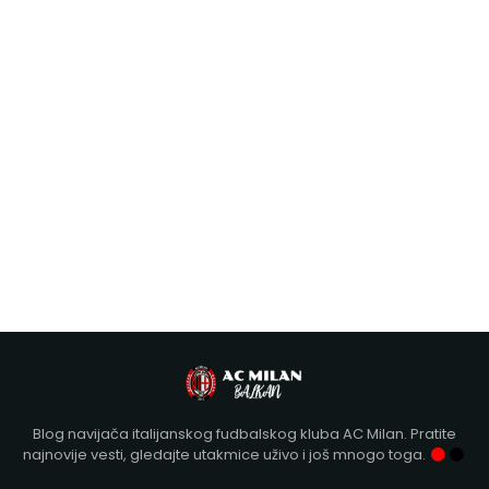
Blog navijača italijanskog fudbalskog kluba AC Milan. Pratite
najnovije vesti, gledajte utakmice uživo i još mnogo toga.