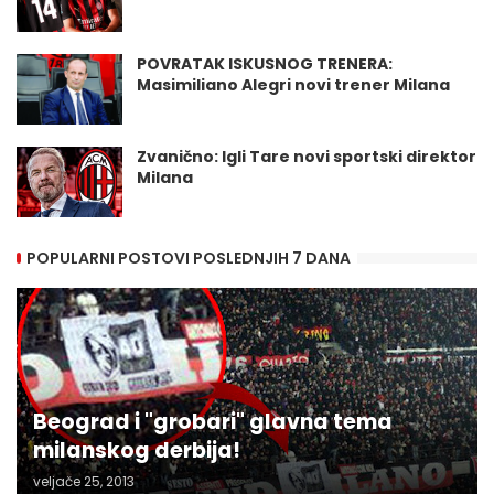
POVRATAK ISKUSNOG TRENERA:
Masimiliano Alegri novi trener Milana
Zvanično: Igli Tare novi sportski direktor
Milana
POPULARNI POSTOVI POSLEDNJIH 7 DANA
Beograd i "grobari" glavna tema
milanskog derbija!
veljače 25, 2013