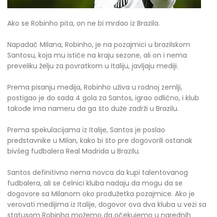
Ako se Robinho pita, on ne bi mrdao iz Brazila.
Napadač Milana, Robinho, je na pozajmici u brazilskom
Santosu, koja mu ističe na kraju sezone, ali on i nema
preveliku želju za povratkom u Italiju, javljaju mediji.
Prema pisanju medija, Robinho uživa u rodnoj zemlji,
postigao je do sada 4 gola za Santos, igrao odlično, i klub
takođe ima nameru da ga što duže zadrži u Brazilu.
Prema spekulacijama iz Italije, Santos je poslao
predstavnike u Milan, kako bi što pre dogovorili ostanak
bivšeg fudbalera Real Madrida u Brazilu.
Santos definitivno nema novca da kupi talentovanog
fudbalera, ali se čelnici kluba nadaju da mogu da se
dogovore sa Milanom oko produžetka pozajmice. Ako je
verovati medijima iz Italije, dogovor ova dva kluba u vezi sa
statusom Robinha možemo da očekujemo u narednih