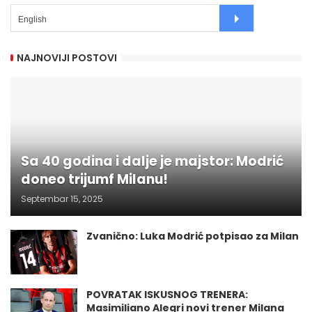
NAJNOVIJI POSTOVI
Sa 40 godina i dalje je majstor: Modrić
doneo trijumf Milanu!
Septembar 15, 2025
Zvanično: Luka Modrić potpisao za Milan
POVRATAK ISKUSNOG TRENERA:
Masimiliano Alegri novi trener Milana