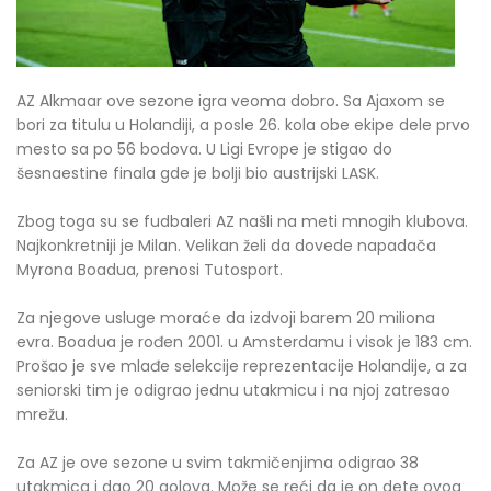
AZ Alkmaar ove sezone igra veoma dobro. Sa Ajaxom se
bori za titulu u Holandiji, a posle 26. kola obe ekipe dele prvo
mesto sa po 56 bodova. U Ligi Evrope je stigao do
šesnaestine finala gde je bolji bio austrijski LASK.
Zbog toga su se fudbaleri AZ našli na meti mnogih klubova.
Najkonkretniji je Milan. Velikan želi da dovede napadača
Myrona Boadua, prenosi Tutosport.
Za njegove usluge moraće da izdvoji barem 20 miliona
evra. Boadua je rođen 2001. u Amsterdamu i visok je 183 cm.
Prošao je sve mlađe selekcije reprezentacije Holandije, a za
seniorski tim je odigrao jednu utakmicu i na njoj zatresao
mrežu.
Za AZ je ove sezone u svim takmičenjima odigrao 38
utakmica i dao 20 golova. Može se reći da je on dete ovog