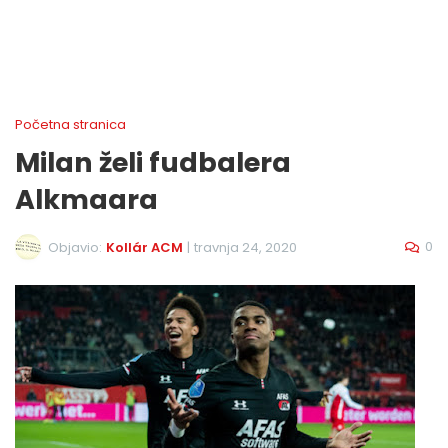
Početna stranica
Milan želi fudbalera
Alkmaara
0
Objavio:
Kollár ACM
|
travnja 24, 2020