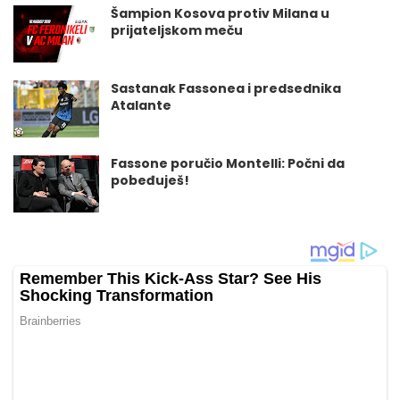
Šampion Kosova protiv Milana u
prijateljskom meču
Sastanak Fassonea i predsednika
Atalante
Fassone poručio Montelli: Počni da
pobeđuješ!