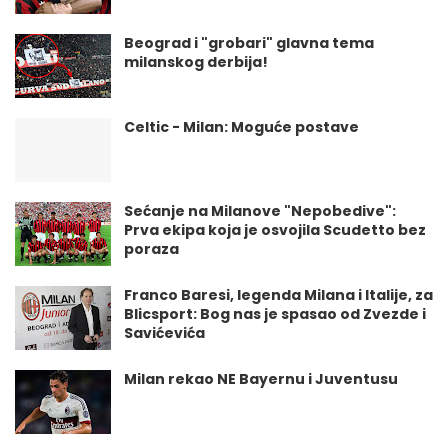
Beograd i "grobari" glavna tema
milanskog derbija!
Celtic - Milan: Moguće postave
Sećanje na Milanove "Nepobedive":
Prva ekipa koja je osvojila Scudetto bez
poraza
Franco Baresi, legenda Milana i Italije, za
Blicsport: Bog nas je spasao od Zvezde i
Savićevića
Milan rekao NE Bayernu i Juventusu