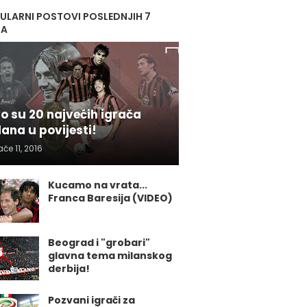
ULARNI POSTOVI POSLEDNJIH 7
NA
o su 20 najvećih igrača
lana u povijesti!
ače 11, 2016
Kucamo na vrata...
Franca Baresija (VIDEO)
Beograd i "grobari"
glavna tema milanskog
derbija!
Pozvani igrači za