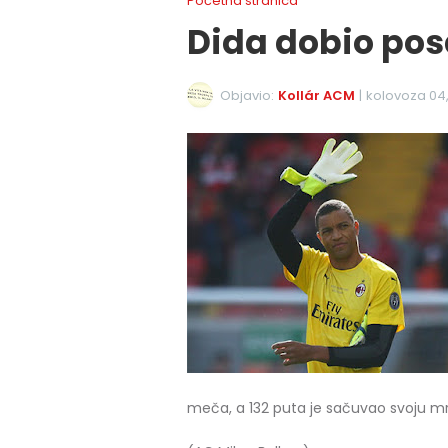
Početna stranica
Dida dobio pos
Objavio:
Kollár ACM
|
kolovoza 04,
meča, a 132 puta je sačuvao svoju mr