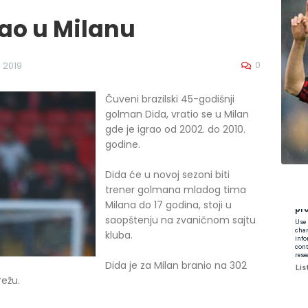
ao u Milanu
0
 2019
Čuveni brazilski 45-godišnji
golman Dida, vratio se u Milan
gde je igrao od 2002. do 2010.
godine.
Dida će u novoj sezoni biti
trener golmana mladog tima
Milana do 17 godina, stoji u
saopštenju na zvaničnom sajtu
kluba.
Dida je za Milan branio na 302
ežu.