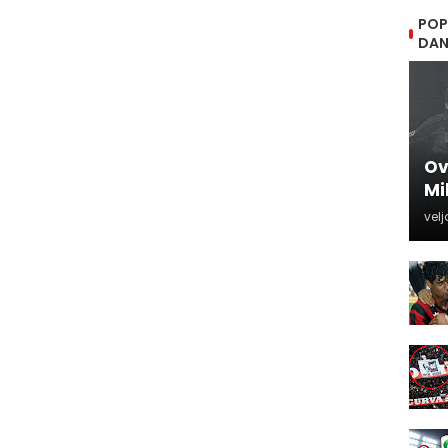
POP
DA
Ov
Mi
velj