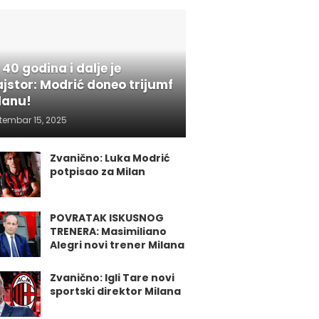
 40 godina i dalje je
jstor: Modrić doneo trijumf
lanu!
tembar 15, 2025
Zvanično: Luka Modrić
potpisao za Milan
POVRATAK ISKUSNOG
TRENERA: Masimiliano
Alegri novi trener Milana
Zvanično: Igli Tare novi
sportski direktor Milana