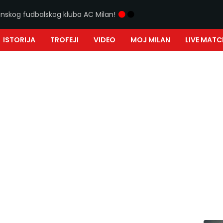
ijanskog fudbalskog kluba AC Milan!
ISTORIJA
TROFEJI
VIDEO
MOJ MILAN
LIVE MATC