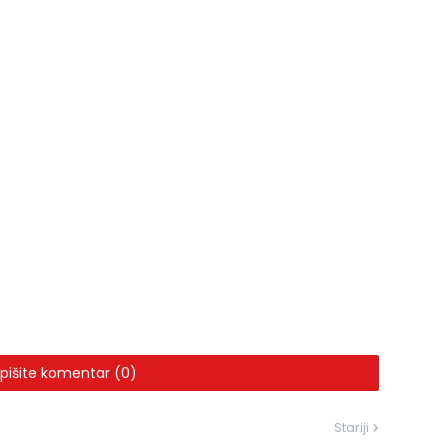
pišite komentar (0)
Stariji