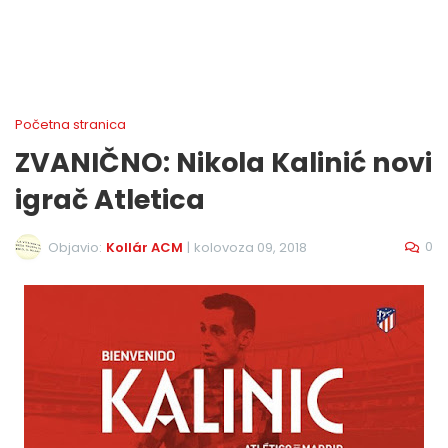
Početna stranica
ZVANIČNO: Nikola Kalinić novi
igrač Atletica
0
Objavio:
Kollár ACM
|
kolovoza 09, 2018