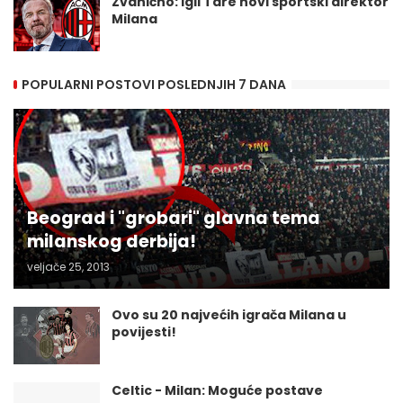
Zvanično: Igli Tare novi sportski direktor
Milana
POPULARNI POSTOVI POSLEDNJIH 7 DANA
Beograd i "grobari" glavna tema
milanskog derbija!
veljače 25, 2013
Ovo su 20 najvećih igrača Milana u
povijesti!
Celtic - Milan: Moguće postave