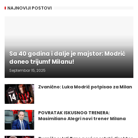
NAJNOVIJI POSTOVI
Sa 40 godina i dalje je majstor: Modrić
doneo trijumf Milanu!
Septembar 15, 2025
Zvanično: Luka Modrić potpisao za Milan
POVRATAK ISKUSNOG TRENERA:
Masimiliano Alegri novi trener Milana