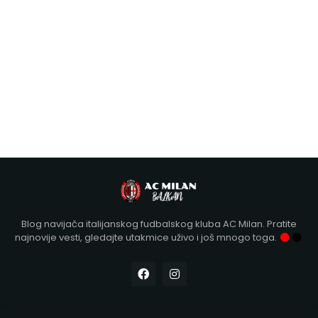
Blog navijača italijanskog fudbalskog kluba AC Milan. Pratite
najnovije vesti, gledajte utakmice uživo i još mnogo toga.