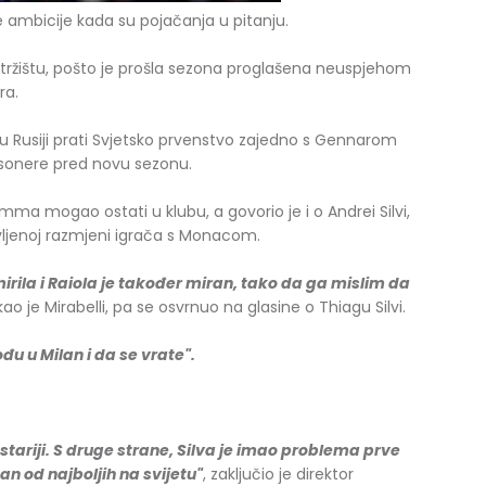
e ambicije kada su pojačanja u pitanju.
a tržištu, pošto je prošla sezona proglašena neuspjehom
ra.
i u Rusiji prati Svjetsko prvenstvo zajedno s Gennarom
sonere pred novu sezonu.
mma mogao ostati u klubu, a govorio je i o Andrei Silvi,
ljenoj razmjeni igrača s Monacom.
ila i Raiola je također miran, tako da ga mislim da
kao je Mirabelli, pa se osvrnuo na glasine o Thiagu Silvi.
đu u Milan i da se vrate".
e stariji. S druge strane, Silva je imao problema prve
dan od najboljih na svijetu"
, zaključio je direktor