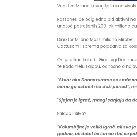
Vodstvo Milana i ovog ljeta ima visok
Rossoneri će očigledno biti aktivni n
unatoč potrošenih 200-ak miliona eu
Direktor Milana Massimiliano Mirabell
Gattusom i sprema pojačanja za Ros
On je otkrio kako bi Gianluigi Donnaru
te Radamelu Falcau, odnosno o najav
"Stvar oko Donnarumme se sada smir
ćemo ga ostaviti na duži period", r
e
"
Sjajan je igrač, mnogi sanjaju da do
Falcao i Silva?
"Kolumbijac je veliki igrač, ali sve j
godine, ali dobit će šansu i bit će je