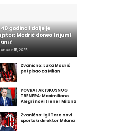
 40 godina i dalje je
jstor: Modrić doneo trijumf
lanu!
tembar 15, 2025
Zvanično: Luka Modrić
potpisao za Milan
POVRATAK ISKUSNOG
TRENERA: Masimiliano
Alegri novi trener Milana
Zvanično: Igli Tare novi
sportski direktor Milana