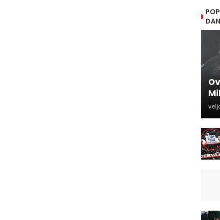
POP
DA
Ov
Mi
velj