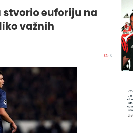
 stvorio euforiju na
liko važnih
0
8