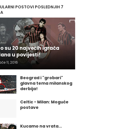
ULARNI POSTOVI POSLEDNJIH 7
NA
o su 20 najvećih igrača
lana u povijesti!
ače 11, 2016
Beograd i "grobari"
glavna tema milanskog
derbija!
Celtic - Milan: Moguće
postave
Kucamo na vrata...