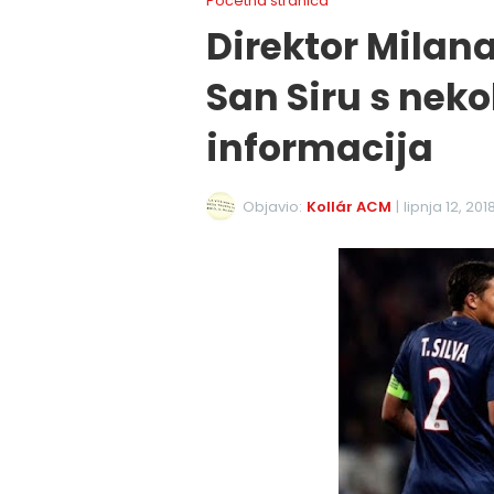
Početna stranica
Direktor Milana
San Siru s neko
informacija
Objavio:
Kollár ACM
|
lipnja 12, 201