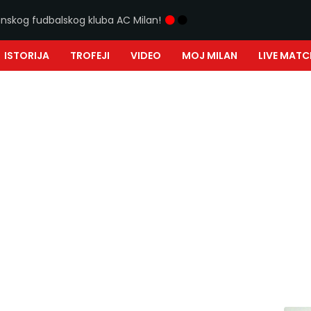
ijanskog fudbalskog kluba AC Milan!
ISTORIJA
TROFEJI
VIDEO
MOJ MILAN
LIVE MATC