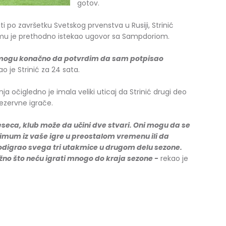
gotov.
 po završetku Svetskog prvenstva u Rusiji, Strinić
r mu je prethodno istekao ugovor sa Sampdoriom.
 mogu konačno da potvrdim da sam potpisao
o je Strinić za 24 sata.
 očigledno je imala veliki uticaj da Strinić drugi deo
ezervne igrače.
seca, klub može da učini dve stvari. Oni mogu da se
imum iz vaše igre u preostalom vremenu ili da
 odigrao svega tri utakmice u drugom delu sezone.
 važno što neću igrati mnogo do kraja sezone -
rekao je