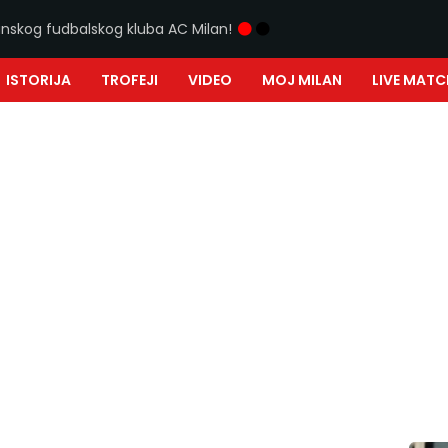
ijanskog fudbalskog kluba AC Milan!
ISTORIJA
TROFEJI
VIDEO
MOJ MILAN
LIVE MATC