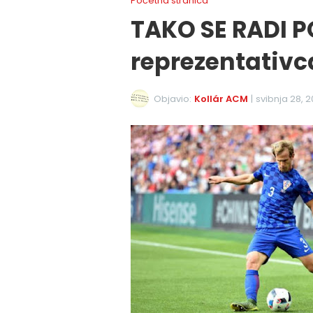
Početna stranica
TAKO SE RADI 
reprezentativc
Objavio:
Kollár ACM
|
svibnja 28, 2