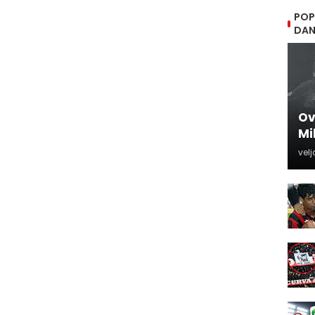
POP
DA
Ov
Mi
velj