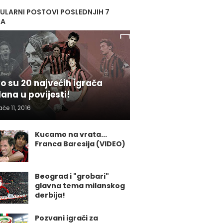
ULARNI POSTOVI POSLEDNJIH 7
NA
o su 20 najvećih igrača
lana u povijesti!
ače 11, 2016
Kucamo na vrata...
Franca Baresija (VIDEO)
Beograd i "grobari"
glavna tema milanskog
derbija!
Pozvani igrači za