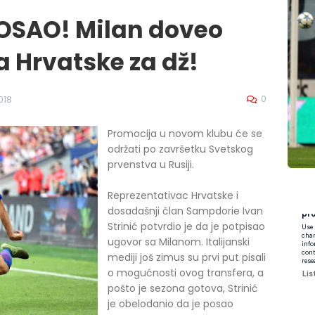
POSAO! Milan doveo
a Hrvatske za dž!
0
018
Promocija u novom klubu će se
održati po završetku Svetskog
prvenstva u Rusiji.
Reprezentativac Hrvatske i
dosadašnji član Sampdorie Ivan
Strinić potvrdio je da je potpisao
ugovor sa Milanom. Italijanski
mediji još zimus su prvi put pisali
o mogućnosti ovog transfera, a
pošto je sezona gotova, Strinić
je obelodanio da je posao