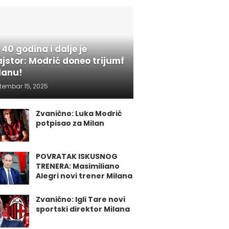
 40 godina i dalje je
jstor: Modrić doneo trijumf
lanu!
tembar 15, 2025
Zvanično: Luka Modrić
potpisao za Milan
POVRATAK ISKUSNOG
TRENERA: Masimiliano
Alegri novi trener Milana
Zvanično: Igli Tare novi
sportski direktor Milana