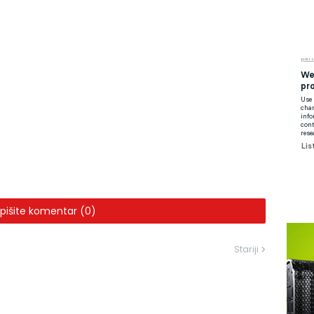
pišite komentar (0)
Stariji