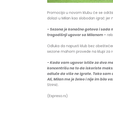
Promocija u novom klubu će se održati
dolazi u Milan kao slobodan igrač je
- Sezona je konačno gotova i sada
trogodišnji ugovor sa Milanom -
reka
Odluka da napusti klub bez obeštećenja
sezone mahom provede na klupi za r
- Kada vam ugovor ističe za dva me
koncentrišu na to da iskoriste maks
odluče da više ne igrate. Tako sam
Ali, Milan me je želeo i nije im bilo
Strinić.
(Espreso.rs)