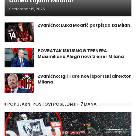
doneo trijumf Milanu!
Septembar 15, 2025
Zvanično: Luka Modrić potpisao za Milan
POVRATAK ISKUSNOG TRENERA:
Masimiliano Alegri novi trener Milana
Zvanično: Igli Tare novi sportski direktor
Milana
POPULARNI POSTOVI POSLEDNJIH 7 DANA