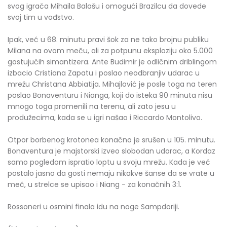
svog igrača Mihaila Balašu i omogući Brazilcu da dovede
svoj tim u vođstvo.
Ipak, već u 68. minutu pravi šok za ne tako brojnu publiku
Milana na ovom meču, ali za potpunu eksploziju oko 5.000
gostujućih simantizera. Ante Budimir je odličnim driblingom
izbacio Cristiana Zapatu i poslao neodbranjiv udarac u
mrežu Christana Abbiatija. Mihajlović je posle toga na teren
poslao Bonaventuru i Nianga, koji do isteka 90 minuta nisu
mnogo toga promenili na terenu, ali zato jesu u
produžecima, kada se u igri našao i Riccardo Montolivo.
Otpor borbenog krotonea konačno je srušen u 105. minutu.
Bonaventura je majstorski izveo slobodan udarac, a Kordaz
samo pogledom ispratio loptu u svoju mrežu. Kada je već
postalo jasno da gosti nemaju nikakve šanse da se vrate u
meč, u strelce se upisao i Niang - za konačnih 3:1.
Rossoneri u osmini finala idu na noge Sampdoriji.