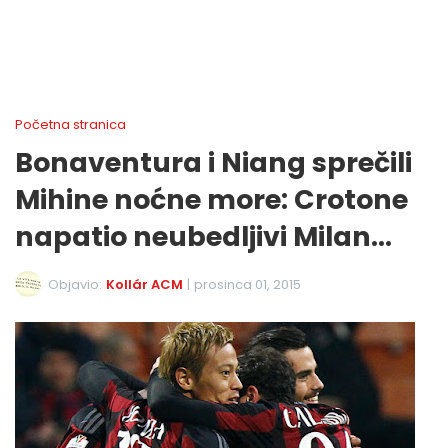
Početna stranica
Bonaventura i Niang sprečili
Mihine noćne more: Crotone
napatio neubedljivi Milan...
Objavio:
Kollár ACM
|
prosinca 01, 2015