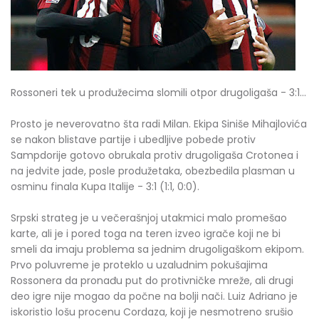
Rossoneri tek u produžecima slomili otpor drugoligaša - 3:1...
Prosto je neverovatno šta radi Milan. Ekipa Siniše Mihajlovića
se nakon blistave partije i ubedljive pobede protiv
Sampdorije gotovo obrukala protiv drugoligaša Crotonea i
na jedvite jade, posle produžetaka, obezbedila plasman u
osminu finala Kupa Italije - 3:1 (1:1, 0:0).
Srpski strateg je u večerašnjoj utakmici malo promešao
karte, ali je i pored toga na teren izveo igrače koji ne bi
smeli da imaju problema sa jednim drugoligaškom ekipom.
Prvo poluvreme je proteklo u uzaludnim pokušajima
Rossonera da pronađu put do protivničke mreže, ali drugi
deo igre nije mogao da počne na bolji nači. Luiz Adriano je
iskoristio lošu procenu Cordaza, koji je nesmotreno srušio