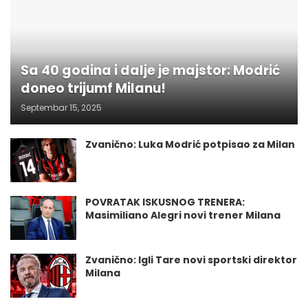
Sa 40 godina i dalje je majstor: Modrić
doneo trijumf Milanu!
Septembar 15, 2025
Zvanično: Luka Modrić potpisao za Milan
POVRATAK ISKUSNOG TRENERA:
Masimiliano Alegri novi trener Milana
Zvanično: Igli Tare novi sportski direktor
Milana