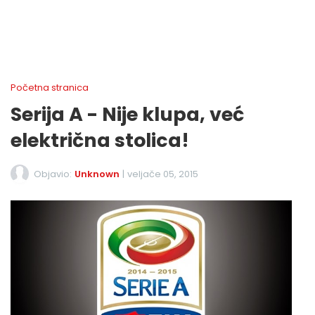
Početna stranica
Serija A - Nije klupa, već
električna stolica!
Objavio:
Unknown
|
veljače 05, 2015