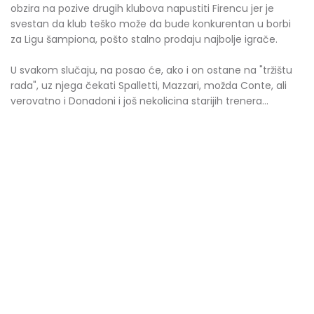
obzira na pozive drugih klubova napustiti Firencu jer je
svestan da klub teško može da bude konkurentan u borbi
za Ligu šampiona, pošto stalno prodaju najbolje igrače.
U svakom slučaju, na posao će, ako i on ostane na "tržištu
rada", uz njega čekati Spalletti, Mazzari, možda Conte, ali
verovatno i Donadoni i još nekolicina starijih trenera...