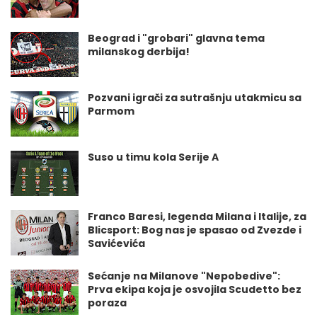
Beograd i "grobari" glavna tema
milanskog derbija!
Pozvani igrači za sutrašnju utakmicu sa
Parmom
Suso u timu kola Serije A
Franco Baresi, legenda Milana i Italije, za
Blicsport: Bog nas je spasao od Zvezde i
Savićevića
Sećanje na Milanove "Nepobedive":
Prva ekipa koja je osvojila Scudetto bez
poraza