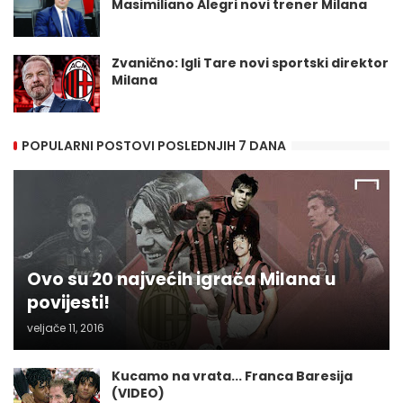
Masimiliano Alegri novi trener Milana
Zvanično: Igli Tare novi sportski direktor
Milana
POPULARNI POSTOVI POSLEDNJIH 7 DANA
Ovo su 20 najvećih igrača Milana u
povijesti!
veljače 11, 2016
Kucamo na vrata... Franca Baresija
(VIDEO)