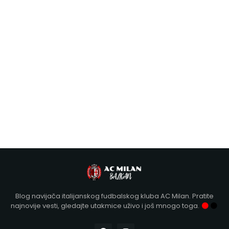
Blog navijača italijanskog fudbalskog kluba AC Milan. Pratite
najnovije vesti, gledajte utakmice uživo i još mnogo toga.