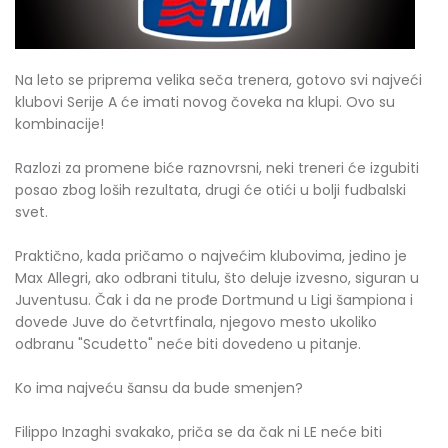
Na leto se priprema velika seča trenera, gotovo svi najveći
klubovi Serije A će imati novog čoveka na klupi. Ovo su
kombinacije!
Razlozi za promene biće raznovrsni, neki treneri će izgubiti
posao zbog loših rezultata, drugi će otići u bolji fudbalski
svet.
Praktično, kada pričamo o najvećim klubovima, jedino je
Max Allegri, ako odbrani titulu, što deluje izvesno, siguran u
Juventusu. Čak i da ne prođe Dortmund u Ligi šampiona i
dovede Juve do četvrtfinala, njegovo mesto ukoliko
odbranu "Scudetto" neće biti dovedeno u pitanje.
Ko ima najveću šansu da bude smenjen?
Filippo Inzaghi svakako, priča se da čak ni LE neće biti