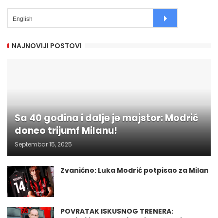
NAJNOVIJI POSTOVI
Sa 40 godina i dalje je majstor: Modrić
doneo trijumf Milanu!
Septembar 15, 2025
Zvanično: Luka Modrić potpisao za Milan
POVRATAK ISKUSNOG TRENERA: