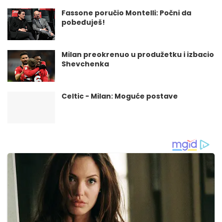
Fassone poručio Montelli: Počni da
pobeđuješ!
Milan preokrenuo u produžetku i izbacio
Shevchenka
Celtic - Milan: Moguće postave