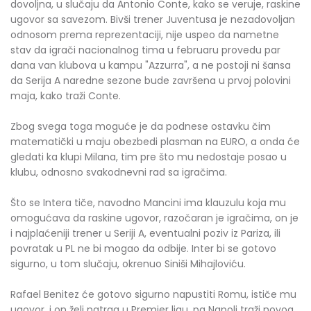
dovoljna, u slučaju da Antonio Conte, kako se veruje, raskine
ugovor sa savezom. Bivši trener Juventusa je nezadovoljan
odnosom prema reprezentaciji, nije uspeo da nametne
stav da igrači nacionalnog tima u februaru provedu par
dana van klubova u kampu "Azzurra", a ne postoji ni šansa
da Serija A naredne sezone bude završena u prvoj polovini
maja, kako traži Conte.
Zbog svega toga moguće je da podnese ostavku čim
matematički u maju obezbedi plasman na EURO, a onda će
gledati ka klupi Milana, tim pre što mu nedostaje posao u
klubu, odnosno svakodnevni rad sa igračima.
Što se Intera tiče, navodno Mancini ima klauzulu koja mu
omogućava da raskine ugovor, razočaran je igračima, on je
i najplaćeniji trener u Seriji A, eventualni poziv iz Pariza, ili
povratak u PL ne bi mogao da odbije. Inter bi se gotovo
sigurno, u tom slučaju, okrenuo Siniši Mihajloviću.
Rafael Benitez će gotovo sigurno napustiti Romu, ističe mu
ugovor, i on želi natrag u Premier ligu, pa Napoli traži novog