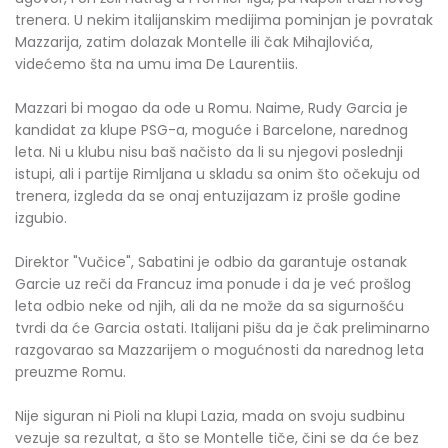
trenera. U nekim italijanskim medijima pominjan je povratak
Mazzarija, zatim dolazak Montelle ili čak Mihajlovića,
videćemo šta na umu ima De Laurentiis.
Mazzari bi mogao da ode u Romu. Naime, Rudy Garcia je
kandidat za klupe PSG-a, moguće i Barcelone, narednog
leta. Ni u klubu nisu baš načisto da li su njegovi poslednji
istupi, ali i partije Rimljana u skladu sa onim što očekuju od
trenera, izgleda da se onaj entuzijazam iz prošle godine
izgubio.
Direktor "Vučice", Sabatini je odbio da garantuje ostanak
Garcie uz reči da Francuz ima ponude i da je već prošlog
leta odbio neke od njih, ali da ne može da sa sigurnošću
tvrdi da će Garcia ostati. Italijani pišu da je čak preliminarno
razgovarao sa Mazzarijem o mogućnosti da narednog leta
preuzme Romu.
Nije siguran ni Pioli na klupi Lazia, mada on svoju sudbinu
vezuje sa rezultat, a što se Montelle tiče, čini se da će bez