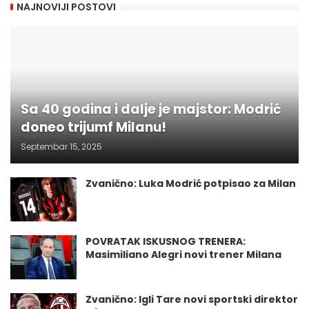
NAJNOVIJI POSTOVI
Sa 40 godina i dalje je majstor: Modrić
doneo trijumf Milanu!
Septembar 15, 2025
Zvanično: Luka Modrić potpisao za Milan
POVRATAK ISKUSNOG TRENERA:
Masimiliano Alegri novi trener Milana
Zvanično: Igli Tare novi sportski direktor