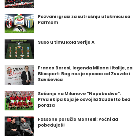
Pozvani igrači za sutrašnju utakmicu sa
Parmom
Suso u timu kola Serije A
Franco Baresi, legenda Milana i Italije, za
Blicsport: Bog nas je spasao od Zvezde i
Savićevića
Sećanje na Milanove "Nepobedive":
Prva ekipa koja je osvojila Scudetto bez
poraza
Fassone poručio Montelli: Počni da
pobeđuješ!