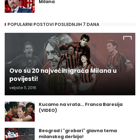
Milana
POPULARNI POSTOVI POSLEDNJIH 7 DANA
Ovo su 20 najvećih igrača Milana u
povijesti!
veljače 11, 2016
Kucamo na vrata... Franca Baresija
(VIDEO)
Beograd i "grobari" glavna tema
milanskog derbija!