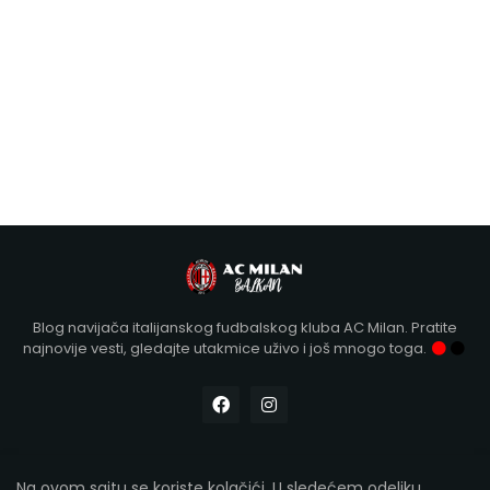
Blog navijača italijanskog fudbalskog kluba AC Milan. Pratite
najnovije vesti, gledajte utakmice uživo i još mnogo toga.
Na ovom sajtu se koriste kolačići. U sledećem odeljku