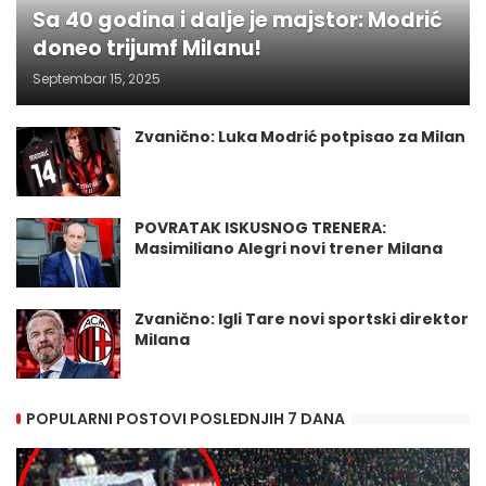
Sa 40 godina i dalje je majstor: Modrić
doneo trijumf Milanu!
Septembar 15, 2025
Zvanično: Luka Modrić potpisao za Milan
POVRATAK ISKUSNOG TRENERA:
Masimiliano Alegri novi trener Milana
Zvanično: Igli Tare novi sportski direktor
Milana
POPULARNI POSTOVI POSLEDNJIH 7 DANA