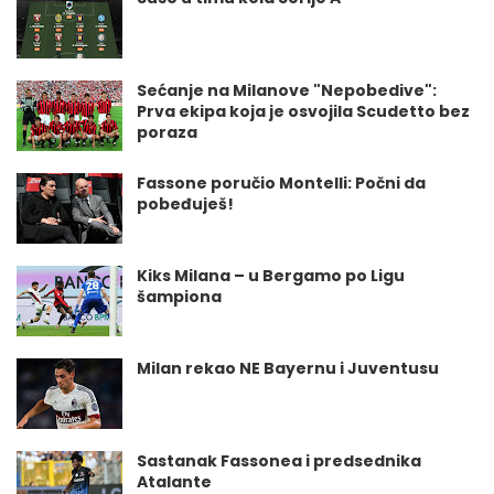
Sećanje na Milanove "Nepobedive":
Prva ekipa koja je osvojila Scudetto bez
poraza
Fassone poručio Montelli: Počni da
pobeđuješ!
Kiks Milana – u Bergamo po Ligu
šampiona
Milan rekao NE Bayernu i Juventusu
Sastanak Fassonea i predsednika
Atalante