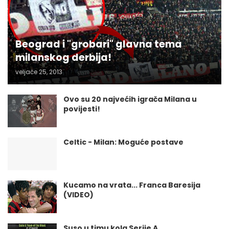
Beograd i "grobari" glavna tema
milanskog derbija!
veljače 25, 2013
Ovo su 20 najvećih igrača Milana u
povijesti!
Celtic - Milan: Moguće postave
Kucamo na vrata... Franca Baresija
(VIDEO)
Suso u timu kola Serije A