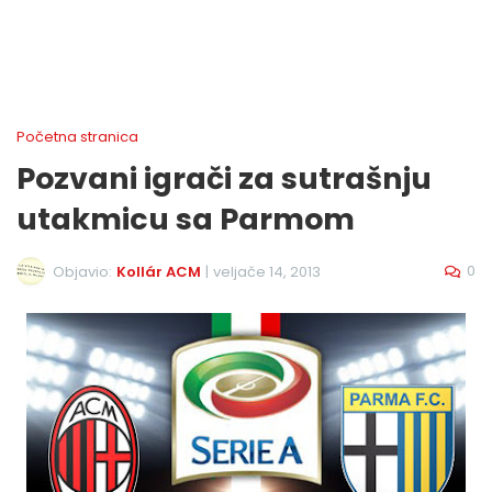
Početna stranica
Pozvani igrači za sutrašnju
utakmicu sa Parmom
0
Objavio:
Kollár ACM
|
veljače 14, 2013