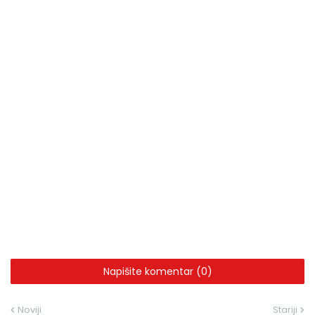
Napišite komentar (0)
Noviji
Stariji