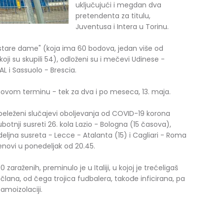
uključujući i megdan dva
pretendenta za titulu,
Juventusa i Intera u Torinu.
tare dame" (koja ima 60 bodova, jedan više od
(koji su skupili 54), odloženi su i mečevi Udinese -
L i Sassuolo - Brescia.
 novom terminu - tek za dva i po meseca, 13. maja.
beleženi slučajevi oboljevanja od COVID-19 korona
otnji susreti 26. kola Lazio - Bologna (15 časova),
deljna susreta - Lecce - Atalanta (15) i Cagliari - Roma
enovi u ponedeljak od 20.45.
araženih, preminulo je u Italiji, u kojoj je trećeligaš
člana, od čega trojica fudbalera, takođe inficirana, pa
amoizolaciji.