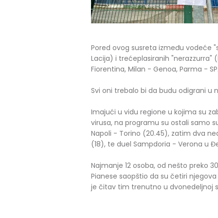
Pored ovog susreta između vodeće "s
Lacija) i trećeplasiranih "nerazzurra" 
Fiorentina, Milan - Genoa, Parma - SPA
Svi oni trebalo bi da budu odigrani u
Imajući u vidu regione u kojima su za
virusa, na programu su ostali samo sub
Napoli - Torino (20.45), zatim dva ne
(18), te duel Sampdoria - Verona u Đ
Najmanje 12 osoba, od nešto preko 300 z
Pianese saopštio da su četiri njegova 
je čitav tim trenutno u dvonedeljnoj s