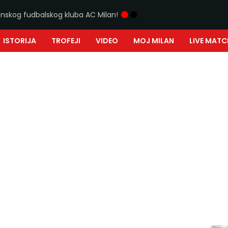
ijanskog fudbalskog kluba AC Milan!
ISTORIJA
TROFEJI
VIDEO
MOJ MILAN
LIVE MATC