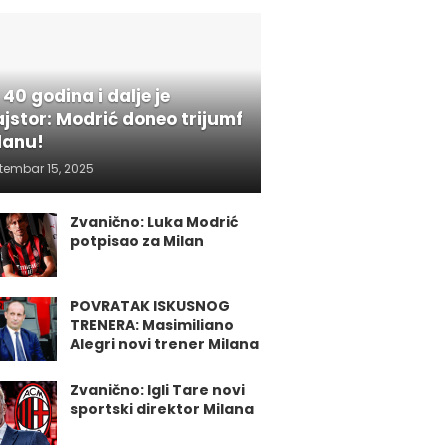
 40 godina i dalje je
jstor: Modrić doneo trijumf
lanu!
tembar 15, 2025
Zvanično: Luka Modrić
potpisao za Milan
POVRATAK ISKUSNOG
TRENERA: Masimiliano
Alegri novi trener Milana
Zvanično: Igli Tare novi
sportski direktor Milana