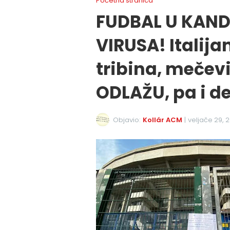
Početna stranica
FUDBAL U KAN
VIRUSA! Italija
tribina, meče
ODLAŽU, pa i der
Objavio:
Kollár ACM
|
veljače 29, 