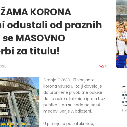
DŽAMA KORONA
ni odustali od praznih
vi se MASOVNO
bi za titulu!
0
2020
Širenje COVID-19 varijante
korona virusa u Italiji dovelo je
do promene prvobitne odluke
da se neke utakmice igraju bez
publike - pa su sada pojedini
mečevi Serije A odloženi.
U pitanju je pet utakmica,