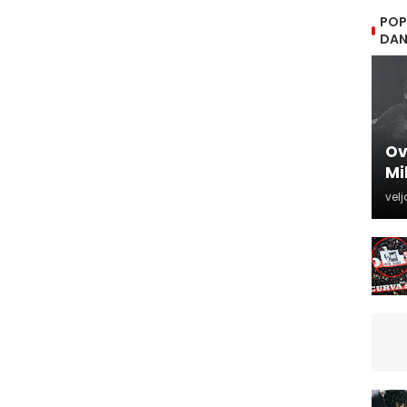
POP
DA
Ov
Mi
velj