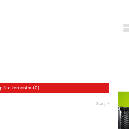
pišite komentar (0)
Stariji