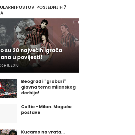
ULARNI POSTOVI POSLEDNJIH 7
NA
o su 20 najvećih igrača
lana u povijesti!
ače 11, 2016
Beograd i "grobari"
glavna tema milanskog
derbija!
Celtic - Milan: Moguće
postave
Kucamo na vrata...