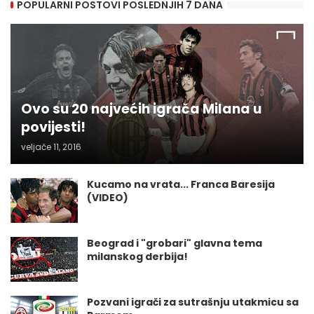
POPULARNI POSTOVI POSLEDNJIH 7 DANA
Ovo su 20 najvećih igrača Milana u
povijesti!
veljače 11, 2016
Kucamo na vrata... Franca Baresija
(VIDEO)
Beograd i "grobari" glavna tema
milanskog derbija!
Pozvani igrači za sutrašnju utakmicu sa