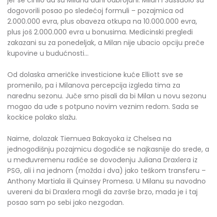
jer se činilo da su Milanu dani odbrojani. Milan i Sassuolo su
dogovorili posao po sledećoj formuli – pozajmica od
2.000.000 evra, plus obaveza otkupa na 10.000.000 evra,
plus još 2.000.000 evra u bonusima. Medicinski pregledi
zakazani su za ponedeljak, a Milan nije ubacio opciju preče
kupovine u budućnosti...
Od dolaska američke investicione kuće Elliott sve se
promenilo, pa i Milanova percepcija izgleda tima za
narednu sezonu. Juče smo pisali da bi Milan u novu sezonu
mogao da uđe s potpuno novim veznim redom. Sada se
kockice polako slažu.
Naime, dolazak Tiemuea Bakayoka iz Chelsea na
jednogodišnju pozajmicu dogodiće se najkasnije do srede, a
u međuvremenu radiće se dovođenju Juliana Draxlera iz
PSG, ali i na jednom (možda i dva) jako teškom transferu –
Anthony Martiala ili Quinsey Promesa. U Milanu su navodno
uvereni da bi Draxlera mogli da završe brzo, mada je i taj
posao sam po sebi jako nezgodan.