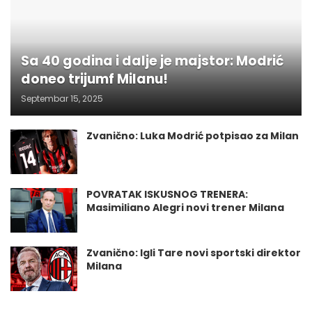
Sa 40 godina i dalje je majstor: Modrić
doneo trijumf Milanu!
Septembar 15, 2025
Zvanično: Luka Modrić potpisao za Milan
POVRATAK ISKUSNOG TRENERA:
Masimiliano Alegri novi trener Milana
Zvanično: Igli Tare novi sportski direktor
Milana