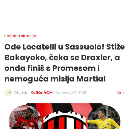
Početna stranica
Ode Locatelli u Sassuolo! Stiže
Bakayoko, čeka se Draxler, a
onda finiš s Promesom i
nemoguća misija Martial
0
Objavio:
Kollár ACM
|
kolovoza 11, 2018