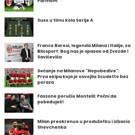
Parmom
Suso u timu kola Serije A
Franco Baresi, legenda Milana i Italije, za
Blicsport: Bog nas je spasao od Zvezde i
Savićevića
Sećanje na Milanove "Nepobedive":
Prva ekipa koja je osvojila Scudetto bez
poraza
Fassone poručio Montelli: Počni da
pobeđuješ!
Milan preokrenuo u produžetku i izbacio
Shevchenka