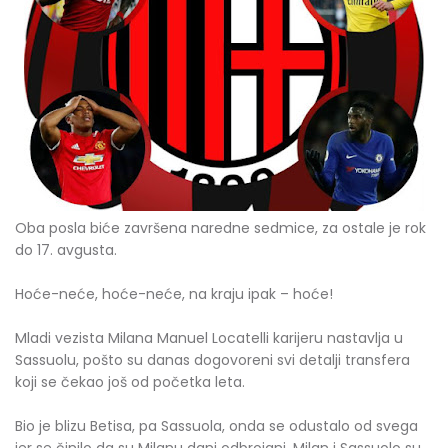
Oba posla biće završena naredne sedmice, za ostale je rok
do 17. avgusta.
Hoće-neće, hoće-neće, na kraju ipak – hoće!
Mladi vezista Milana Manuel Locatelli karijeru nastavlja u
Sassuolu, pošto su danas dogovoreni svi detalji transfera
koji se čekao još od početka leta.
Bio je blizu Betisa, pa Sassuola, onda se odustalo od svega