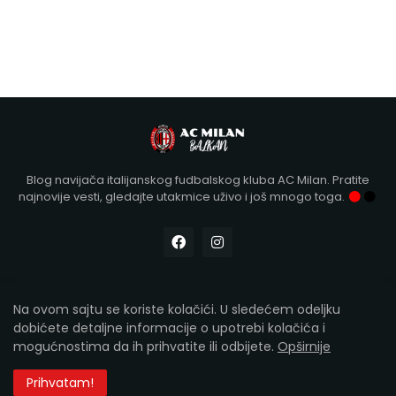
Blog navijača italijanskog fudbalskog kluba AC Milan. Pratite
najnovije vesti, gledajte utakmice uživo i još mnogo toga.
Na ovom sajtu se koriste kolačići. U sledećem odeljku
Designed with
by Kollár | Copyright 2012-2026
AC Milan
dobićete detaljne informacije o upotrebi kolačića i
Balkan
mogućnostima da ih prihvatite ili odbijete.
Opširnije
Početna
O nama
Kontakt
Pravila i uslovi korišćenja
Prihvatam!