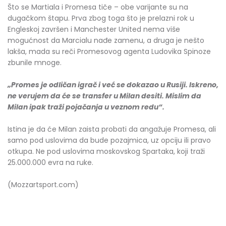
Što se Martiala i Promesa tiče – obe varijante su na
dugačkom štapu. Prva zbog toga što je prelazni rok u
Engleskoj završen i Manchester United nema više
mogućnost da Marcialu nađe zamenu, a druga je nešto
lakša, mada su reči Promesovog agenta Ludovika Spinoze
zbunile mnoge.
„Promes je odličan igrač i već se dokazao u Rusiji. Iskreno,
ne verujem da će se transfer u Milan desiti. Mislim da
Milan ipak traži pojačanja u veznom redu“.
Istina je da će Milan zaista probati da angažuje Promesa, ali
samo pod uslovima da bude pozajmica, uz opciju ili pravo
otkupa. Ne pod uslovima moskovskog Spartaka, koji traži
25.000.000 evra na ruke.
(Mozzartsport.com)