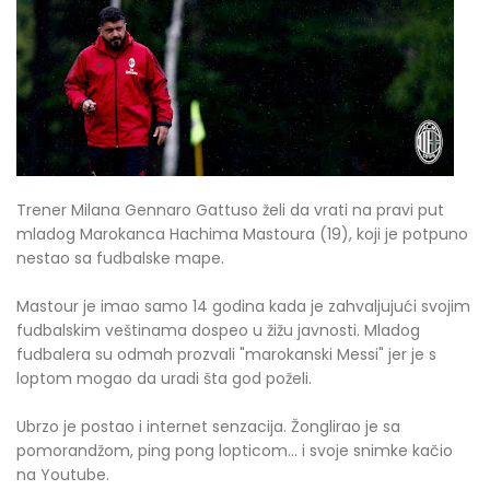
Trener Milana Gennaro Gattuso želi da vrati na pravi put
mladog Marokanca Hachima Mastoura (19), koji je potpuno
nestao sa fudbalske mape.
Mastour je imao samo 14 godina kada je zahvaljujući svojim
fudbalskim veštinama dospeo u žižu javnosti. Mladog
fudbalera su odmah prozvali "marokanski Messi" jer je s
loptom mogao da uradi šta god poželi.
Ubrzo je postao i internet senzacija. Žonglirao je sa
pomorandžom, ping pong lopticom... i svoje snimke kačio
na Youtube.