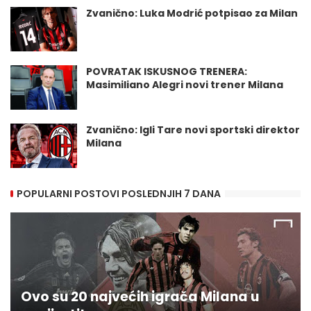
Zvanično: Luka Modrić potpisao za Milan
POVRATAK ISKUSNOG TRENERA:
Masimiliano Alegri novi trener Milana
Zvanično: Igli Tare novi sportski direktor
Milana
POPULARNI POSTOVI POSLEDNJIH 7 DANA
Ovo su 20 najvećih igrača Milana u