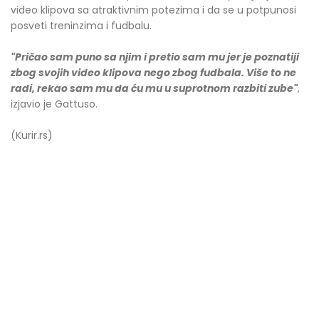
video klipova sa atraktivnim potezima i da se u potpunosi
posveti treninzima i fudbalu.
"Pričao sam puno sa njim i pretio sam mu jer je poznatiji
zbog svojih video klipova nego zbog fudbala. Više to ne
radi, rekao sam mu da ću mu u suprotnom razbiti zube"
,
izjavio je Gattuso.
(Kurir.rs)