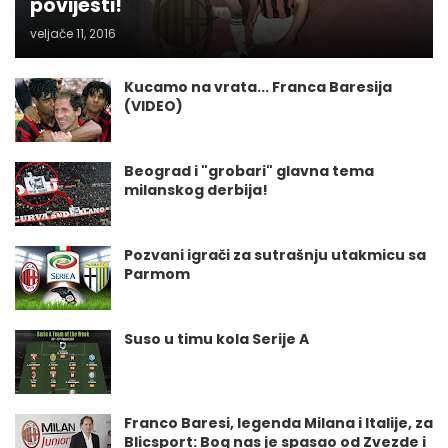
povijesti!
veljače 11, 2016
Kucamo na vrata... Franca Baresija
(VIDEO)
Beograd i "grobari" glavna tema
milanskog derbija!
Pozvani igrači za sutrašnju utakmicu sa
Parmom
Suso u timu kola Serije A
Franco Baresi, legenda Milana i Italije, za
Blicsport: Bog nas je spasao od Zvezde i