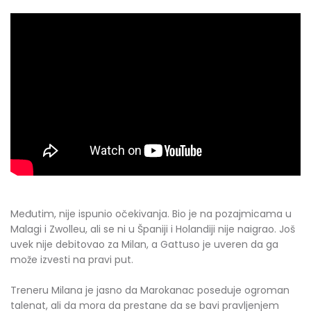
Međutim, nije ispunio očekivanja. Bio je na pozajmicama u
Malagi i Zwolleu, ali se ni u Španiji i Holandiji nije naigrao. Još
uvek nije debitovao za Milan, a Gattuso je uveren da ga
može izvesti na pravi put.
Treneru Milana je jasno da Marokanac poseduje ogroman
talenat, ali da mora da prestane da se bavi pravljenjem