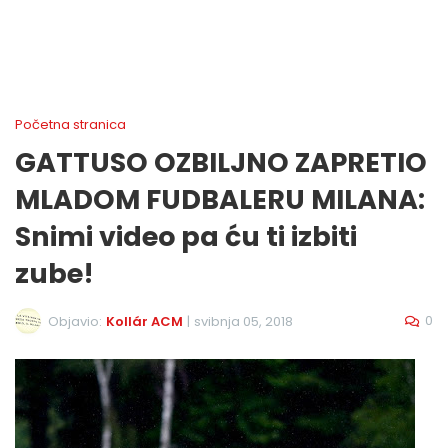
Početna stranica
GATTUSO OZBILJNO ZAPRETIO
MLADOM FUDBALERU MILANA:
Snimi video pa ću ti izbiti
zube!
0
Objavio:
Kollár ACM
|
svibnja 05, 2018