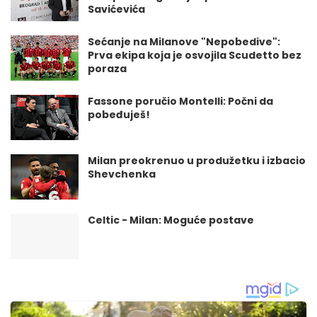
Savićevića
Sećanje na Milanove "Nepobedive":
Prva ekipa koja je osvojila Scudetto bez
poraza
Fassone poručio Montelli: Počni da
pobeđuješ!
Milan preokrenuo u produžetku i izbacio
Shevchenka
Celtic - Milan: Moguće postave