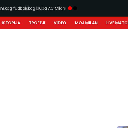
ijanskog fudbalskog kluba AC Milan!
ISTORIJA
TROFEJI
VIDEO
MOJ MILAN
LIVE MATC