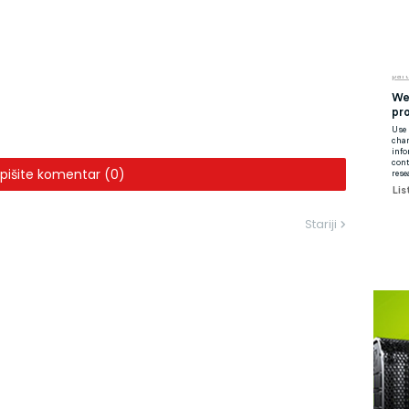
pišite komentar (0)
Stariji