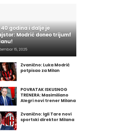
 40 godina i dalje je
jstor: Modrić doneo trijumf
lanu!
tembar 15, 2025
Zvanično: Luka Modrić
potpisao za Milan
POVRATAK ISKUSNOG
TRENERA: Masimiliano
Alegri novi trener Milana
Zvanično: Igli Tare novi
sportski direktor Milana