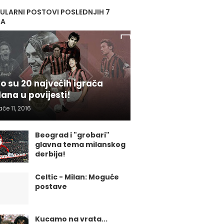
ULARNI POSTOVI POSLEDNJIH 7
NA
o su 20 najvećih igrača
lana u povijesti!
ače 11, 2016
Beograd i "grobari"
glavna tema milanskog
derbija!
Celtic - Milan: Moguće
postave
Kucamo na vrata...