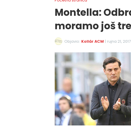
Početna stranica
Montella: Odbra
moramo još tre
Objavio:
Kollár ACM
|
rujna 21, 2017