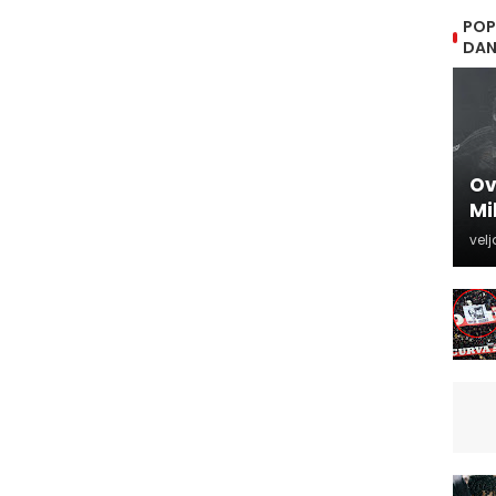
POP
DA
Ov
Mi
velj