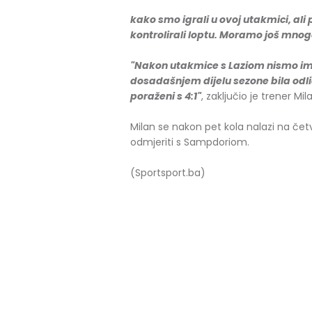
kako smo igrali u ovoj utakmici, ali
kontrolirali loptu. Moramo još mnogo
"Nakon utakmice s Laziom nismo im
dosadašnjem dijelu sezone bila odl
poraženi s 4:1"
, zaključio je trener Mi
Milan se nakon pet kola nalazi na četv
odmjeriti s Sampdoriom.
(Sportsport.ba)