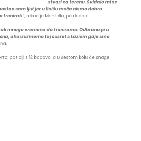
stvari na terenu. Sviđalo mi se
 postao sam ljut jer u finišu meča nismo dobro
 trenirati"
, rekao je Montella, pa dodao:
ali mnogo vremena da treniramo. Odbrana je u
ična, ako izuzmemo taj susret s Laziom gdje smo
lana.
rtoj poziciji s 12 bodova, a u šestom kolu će snage