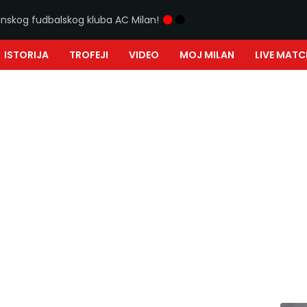
ijanskog fudbalskog kluba AC Milan!
ISTORIJA
TROFEJI
VIDEO
MOJ MILAN
LIVE MATC