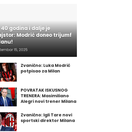
 40 godina i dalje je
jstor: Modrić doneo trijumf
lanu!
tembar 15, 2025
Zvanično: Luka Modrić
potpisao za Milan
POVRATAK ISKUSNOG
TRENERA: Masimiliano
Alegri novi trener Milana
Zvanično: Igli Tare novi
sportski direktor Milana