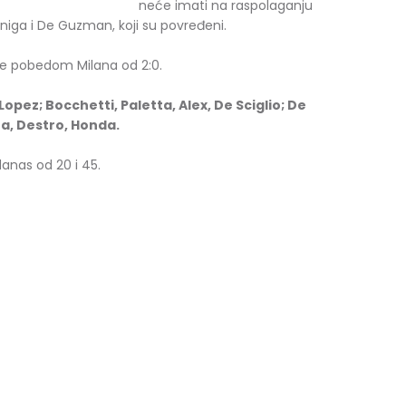
neće imati na raspolaganju
uniga i De Guzman, koji su povređeni.
je pobedom Milana od 2:0.
Lopez; Bocchetti, Paletta, Alex, De Sciglio; De
ra
, Destro, Honda.
danas od 20 i 45.