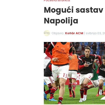
Početna stranica
Mogući sastav 
Napolija
Objavio:
Kollár ACM
|
svibnja 03, 2