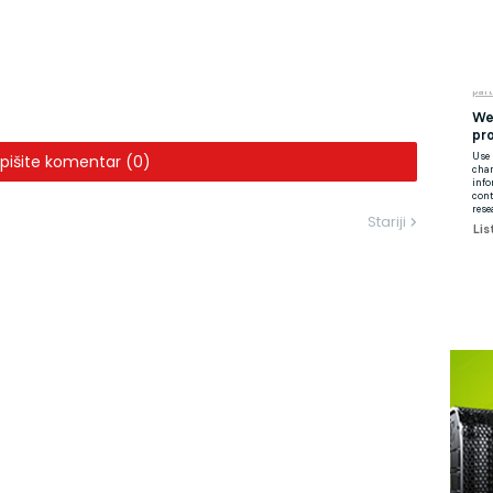
pišite komentar (0)
Stariji