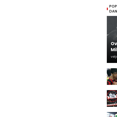
POP
DA
Ov
Mi
velj