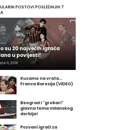
ULARNI POSTOVI POSLEDNJIH 7
NA
o su 20 najvećih igrača
lana u povijesti!
ače 11, 2016
Kucamo na vrata...
Franca Baresija (VIDEO)
Beograd i "grobari"
glavna tema milanskog
derbija!
Pozvani igrači za