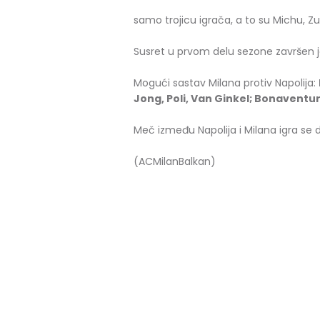
samo trojicu igrača, a to su Michu, Z
Susret u prvom delu sezone završen 
Mogući sastav Milana protiv Napolija:
Jong, Poli, Van Ginkel; Bonaventu
Meč između Napolija i Milana igra se 
(ACMilanBalkan)