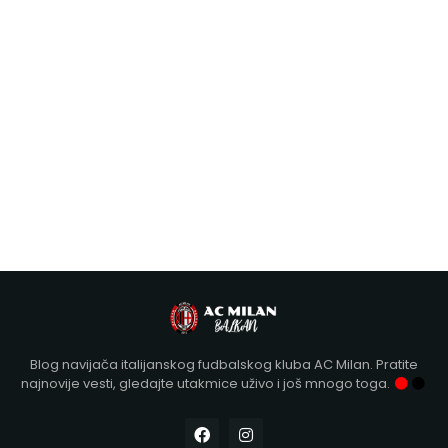
Blog navijača italijanskog fudbalskog kluba AC Milan. Pratite
najnovije vesti, gledajte utakmice uživo i još mnogo toga.