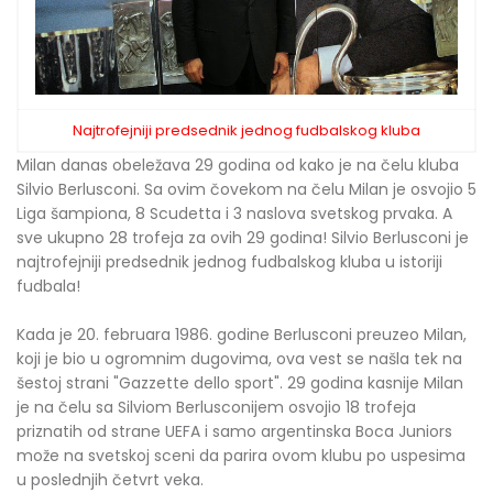
Najtrofejniji predsednik jednog fudbalskog kluba
Milan danas obeležava 29 godina od kako je na čelu kluba
Silvio Berlusconi. Sa ovim čovekom na čelu Milan je osvojio 5
Liga šampiona, 8 Scudetta i 3 naslova svetskog prvaka. A
sve ukupno 28 trofeja za ovih 29 godina! Silvio Berlusconi je
najtrofejniji predsednik jednog fudbalskog kluba u istoriji
fudbala!
Kada je 20. februara 1986. godine Berlusconi preuzeo Milan,
koji je bio u ogromnim dugovima, ova vest se našla tek na
šestoj strani "Gazzette dello sport". 29 godina kasnije Milan
je na čelu sa Silviom Berlusconijem osvojio 18 trofeja
priznatih od strane UEFA i samo argentinska Boca Juniors
može na svetskoj sceni da parira ovom klubu po uspesima
u poslednjih četvrt veka.