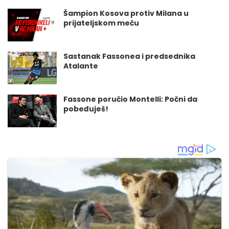
Šampion Kosova protiv Milana u
prijateljskom meču
Sastanak Fassonea i predsednika
Atalante
Fassone poručio Montelli: Počni da
pobeđuješ!