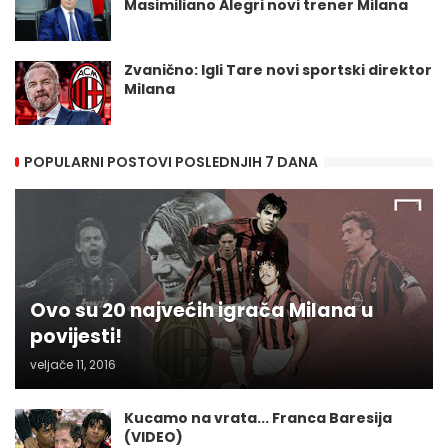
Masimiliano Alegri novi trener Milana
Zvanično: Igli Tare novi sportski direktor
Milana
POPULARNI POSTOVI POSLEDNJIH 7 DANA
Ovo su 20 najvećih igrača Milana u
povijesti!
veljače 11, 2016
Kucamo na vrata... Franca Baresija
(VIDEO)