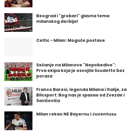
Beograd i "grobari" glavna tema
milanskog derbija!
Celtic - Milan: Moguće postave
Sećanje na Milanove "Nepobedive":
Prva ekipa koja je osvojila Scudetto bez
poraza
Franco Baresi, legenda Milana i Italije, za
Blicsport: Bog nas je spasao od Zvezde i
Savićevića
Milan rekao NE Bayernu i Juventusu