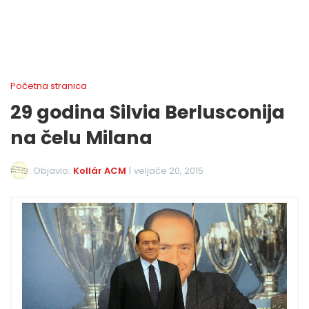
Početna stranica
29 godina Silvia Berlusconija
na čelu Milana
Objavio:
Kollár ACM
|
veljače 20, 2015