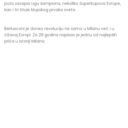
puta osvajao Ligu šampiona, nekoliko Superkupova Evrope,
kao i tri titule klupskog prvaka sveta.
Berlusconi je doneo revoluciju ne samo u Milanu već i u
čitavoj Evropi. Za 29 godina napisao je jednu od najlepših
priča u istoriji Milana.