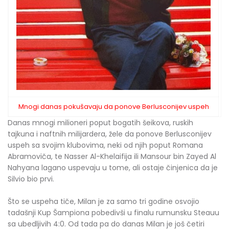
Mnogi danas pokušavaju da ponove Berlusconijev uspeh
Danas mnogi milioneri poput bogatih šeikova, ruskih
tajkuna i naftnih milijardera, žele da ponove Berlusconijev
uspeh sa svojim klubovima, neki od njih poput Romana
Abramoviča, te Nasser Al-Khelaifija ili Mansour bin Zayed Al
Nahyana lagano uspevaju u tome, ali ostaje činjenica da je
Silvio bio prvi.
Što se uspeha tiče, Milan je za samo tri godine osvojio
tadašnji Kup Šampiona pobedivši u finalu rumunsku Steauu
sa ubedljivih 4:0. Od tada pa do danas Milan je još četiri