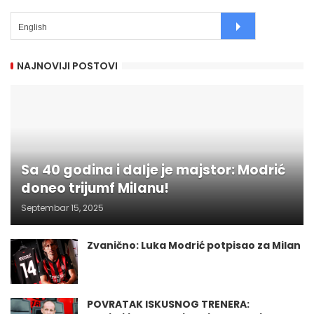
NAJNOVIJI POSTOVI
Sa 40 godina i dalje je majstor: Modrić
doneo trijumf Milanu!
Septembar 15, 2025
Zvanično: Luka Modrić potpisao za Milan
POVRATAK ISKUSNOG TRENERA: