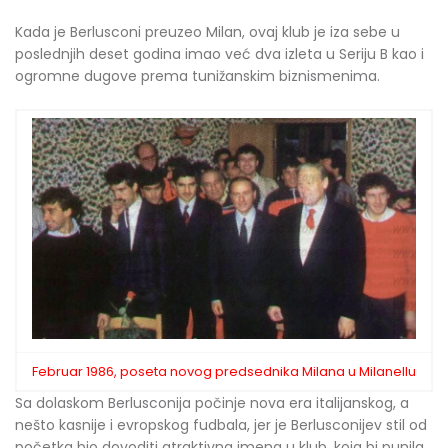
Kada je Berlusconi preuzeo Milan, ovaj klub je iza sebe u
poslednjih deset godina imao već dva izleta u Seriju B kao i
ogromne dugove prema tunižanskim biznismenima.
Februar 1986, poseta novog predsednika Milana u Milanellu
Sa dolaskom Berlusconija počinje nova era italijanskog, a
nešto kasnije i evropskog fudbala, jer je Berlusconijev stil od
početka bio dovoditi atraktivna imena u klub, koja bi punila