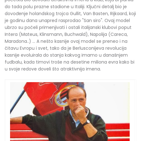
do tada polu prazne stadione u Italiji. Ključni detalj bio je
dovođenje holandskog trojca Gullit, Van Basten, Rijkaard, koji
je godinu dana unapred rasprodao "San siro". Ovaj model
ubrzo su počeli primenjivati i ostali italijanski klubovi poput
Intera (Mateus, Klinsmann, Buchwald), Napolija (Careca,
Maradona..) ... A nešto kasnije ovaj model se preneo i na
čitavu Evropu i svet, tako da je Berlusconijeva revolucija
kasnije evoluirala do stanja kakvog imamo u današnjem
fudbalu, kada timovi troše na desetine miliona evra kako bi
u svoje redove doveli što atraktivnija imena.