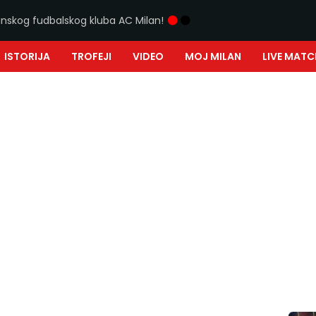
ijanskog fudbalskog kluba AC Milan!
ISTORIJA
TROFEJI
VIDEO
MOJ MILAN
LIVE MATC