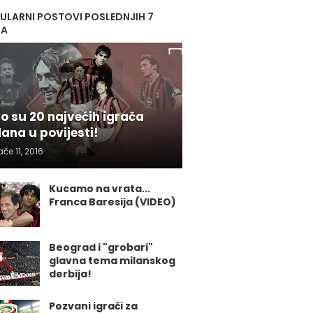
ULARNI POSTOVI POSLEDNJIH 7
NA
o su 20 najvećih igrača
lana u povijesti!
ače 11, 2016
Kucamo na vrata...
Franca Baresija (VIDEO)
Beograd i "grobari"
glavna tema milanskog
derbija!
Pozvani igrači za