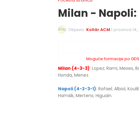
Početna stranica
Milan - Napoli
Objavio:
Kollár ACM
|
prosinca 14,
Moguće formacije po GDS (k
Milan (4-3-3)
: Lopez; Rami, Mexes, 
Honda, Menez.
Napoli (4-2-3-1)
: Rafael; Albiol, Ko
Hamšik, Mertens; Higuain.