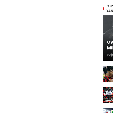
POP
DA
Ov
Mi
velj