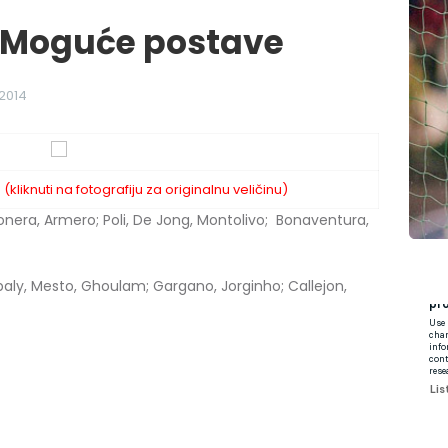
: Moguće postave
 2014
liknuti na fotografiju za originalnu veličinu)
Bonera, Armero; Poli, De Jong, Montolivo; Bonaventura,
ulibaly, Mesto, Ghoulam; Gargano, Jorginho; Callejon,