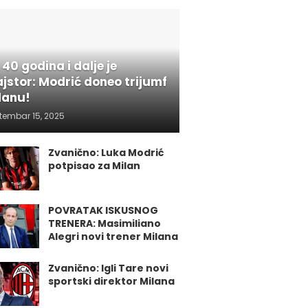
 40 godina i dalje je
jstor: Modrić doneo trijumf
lanu!
tembar 15, 2025
Zvanično: Luka Modrić
potpisao za Milan
POVRATAK ISKUSNOG
TRENERA: Masimiliano
Alegri novi trener Milana
Zvanično: Igli Tare novi
sportski direktor Milana