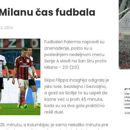
Milanu čas fudbala
3, 2014
Fudbaleri Palerma napravili su
iznenađenje, pošto su u
poslednjem nedeljnom meču
Serije A slavili na San Siru protiv
Milana – 2:0 (2:0).
Ekipa Filippa Inzaghija odigrala je
jako loše, bezidejno i bezvoljno,
a gosti sa Sicilije to su uspeli da
kazne već u prvih 45 minuta,
kada su sa dva gola praktično
rešili duel.
 u 25. minutu, a Kolumbijac je samo nekoliko minuta pre