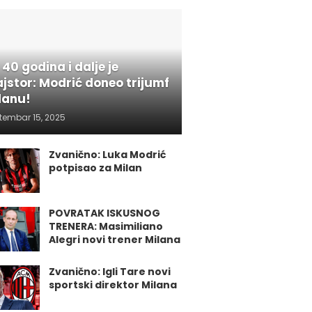
 40 godina i dalje je
jstor: Modrić doneo trijumf
lanu!
tembar 15, 2025
Zvanično: Luka Modrić
potpisao za Milan
POVRATAK ISKUSNOG
TRENERA: Masimiliano
Alegri novi trener Milana
Zvanično: Igli Tare novi
sportski direktor Milana