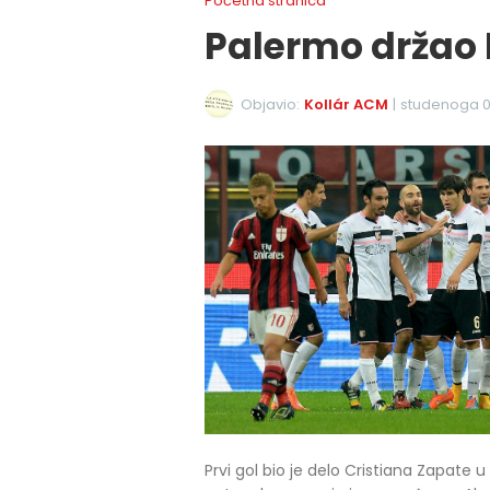
Početna stranica
Palermo držao 
Objavio:
Kollár ACM
|
studenoga 0
Prvi gol bio je delo Cristiana Zapate