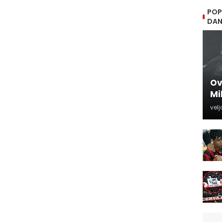
POP
DA
Ov
Mi
velj