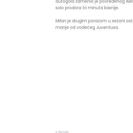
autogola zamenio je povređenog Alex
solo prodora tri minuta kasnije.
Milan je drugim porazom u sezoni ost
manje od vodećeg Juventusa.
Noviji