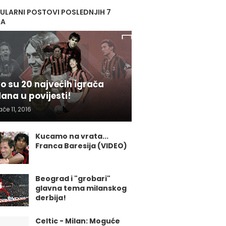
ULARNI POSTOVI POSLEDNJIH 7
NA
o su 20 najvećih igrača
lana u povijesti!
ače 11, 2016
Kucamo na vrata...
Franca Baresija (VIDEO)
Beograd i "grobari"
glavna tema milanskog
derbija!
Celtic - Milan: Moguće