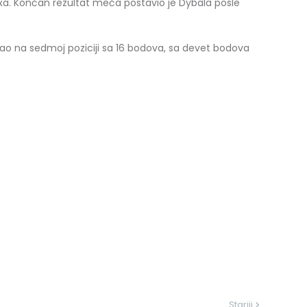
a. Končan rezultat meča postavio je Dybala posle
ao na sedmoj poziciji sa 16 bodova, sa devet bodova
Stariji