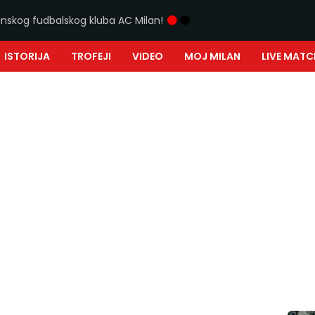
ijanskog fudbalskog kluba AC Milan!
ISTORIJA
TROFEJI
VIDEO
MOJ MILAN
LIVE MATC