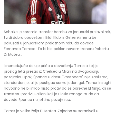
Schalke je spremio transfer bombu za januarski prelazni rok,
tvrdi dobro obavešteni Bild! Klub iz Gelzenkirhena će
pokušati u januarskom prelaznom roku da dovede
Fernanda Torresa! To bi bio poklon novom treneru Robertu
Di Mateu...
Iznenađujuće deluje priča o dovođenju Torresa koji je
prošlog leta prešao iz Chelsea u Milan na dvogodišnju
pozajmicu. Ipak, Španac u dresu "Rossonera" nije zablistao,
standardan je, ali je postigao samo jedan gol. Trener Inzaghi
navodno ne bi imao ništa protiv da se odrekne El Ninja, ali se
transferu protivi Galliani koji je uložio mnogo truda da
dovede Španca na jeftinu pozajmicu.
Torres je velika želja Di Matea. Zajedno su sarađivali u