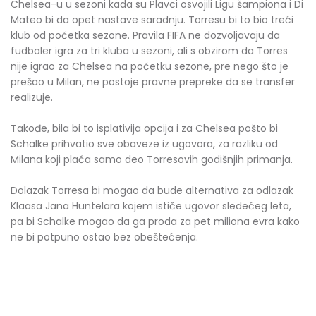
Chelsea-u u sezoni kada su Plavci osvojili Ligu šampiona i Di
Mateo bi da opet nastave saradnju. Torresu bi to bio treći
klub od početka sezone. Pravila FIFA ne dozvoljavaju da
fudbaler igra za tri kluba u sezoni, ali s obzirom da Torres
nije igrao za Chelsea na početku sezone, pre nego što je
prešao u Milan, ne postoje pravne prepreke da se transfer
realizuje.
Takođe, bila bi to isplativija opcija i za Chelsea pošto bi
Schalke prihvatio sve obaveze iz ugovora, za razliku od
Milana koji plaća samo deo Torresovih godišnjih primanja.
Dolazak Torresa bi mogao da bude alternativa za odlazak
Klaasa Jana Huntelara kojem ističe ugovor sledećeg leta,
pa bi Schalke mogao da ga proda za pet miliona evra kako
ne bi potpuno ostao bez obeštećenja.