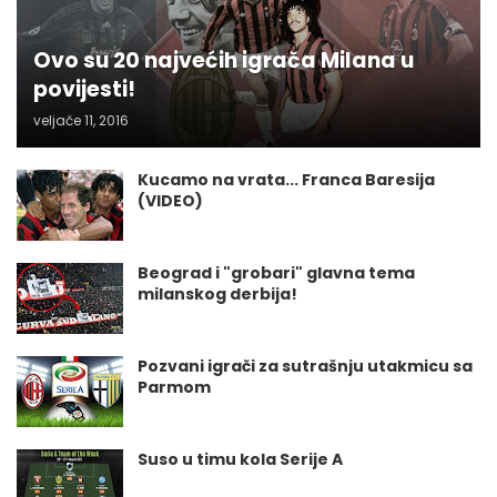
Ovo su 20 najvećih igrača Milana u
povijesti!
veljače 11, 2016
Kucamo na vrata... Franca Baresija
(VIDEO)
Beograd i "grobari" glavna tema
milanskog derbija!
Pozvani igrači za sutrašnju utakmicu sa
Parmom
Suso u timu kola Serije A