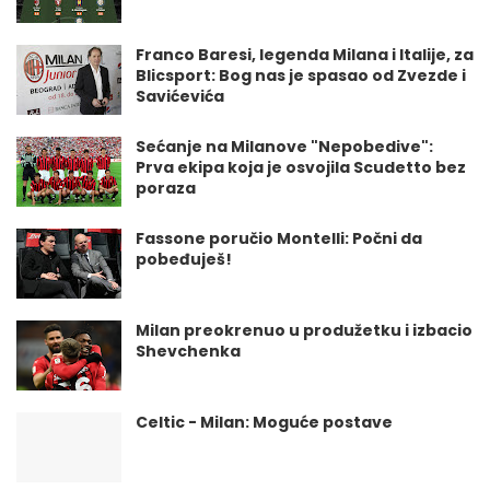
Franco Baresi, legenda Milana i Italije, za
Blicsport: Bog nas je spasao od Zvezde i
Savićevića
Sećanje na Milanove "Nepobedive":
Prva ekipa koja je osvojila Scudetto bez
poraza
Fassone poručio Montelli: Počni da
pobeđuješ!
Milan preokrenuo u produžetku i izbacio
Shevchenka
Celtic - Milan: Moguće postave