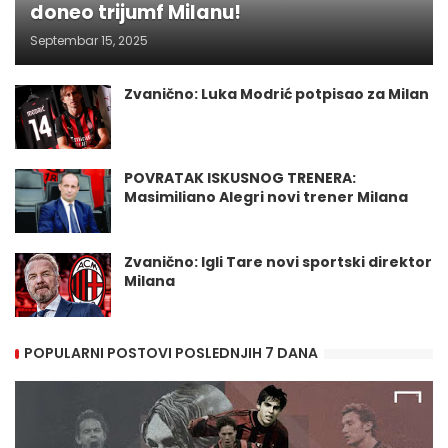
doneo trijumf Milanu!
Septembar 15, 2025
Zvanično: Luka Modrić potpisao za Milan
POVRATAK ISKUSNOG TRENERA:
Masimiliano Alegri novi trener Milana
Zvanično: Igli Tare novi sportski direktor
Milana
POPULARNI POSTOVI POSLEDNJIH 7 DANA