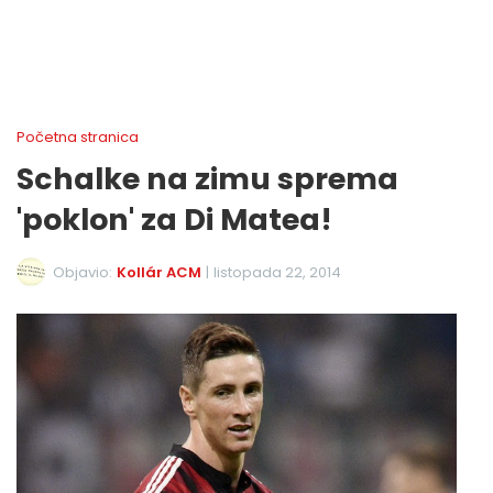
Početna stranica
Schalke na zimu sprema
'poklon' za Di Matea!
Objavio:
Kollár ACM
|
listopada 22, 2014