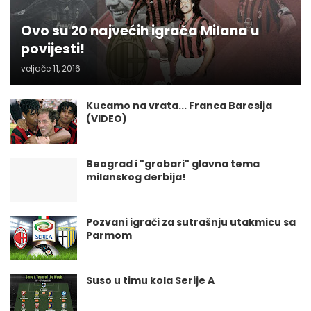
Ovo su 20 najvećih igrača Milana u
povijesti!
veljače 11, 2016
Kucamo na vrata... Franca Baresija
(VIDEO)
Beograd i "grobari" glavna tema
milanskog derbija!
Pozvani igrači za sutrašnju utakmicu sa
Parmom
Suso u timu kola Serije A