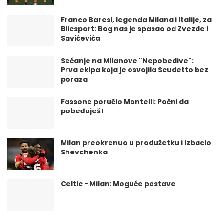
Franco Baresi, legenda Milana i Italije, za
Blicsport: Bog nas je spasao od Zvezde i
Savićevića
Sećanje na Milanove "Nepobedive":
Prva ekipa koja je osvojila Scudetto bez
poraza
Fassone poručio Montelli: Počni da
pobeđuješ!
Milan preokrenuo u produžetku i izbacio
Shevchenka
Celtic - Milan: Moguće postave