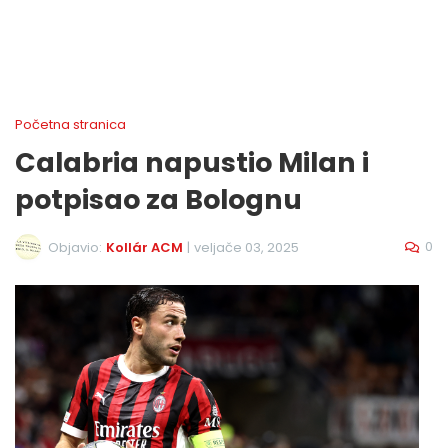
Početna stranica
Calabria napustio Milan i
potpisao za Bolognu
0
Objavio:
Kollár ACM
|
veljače 03, 2025