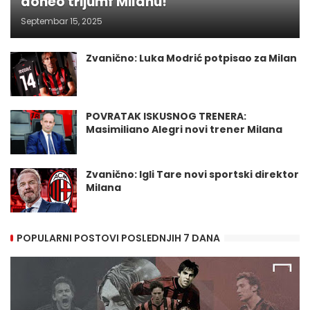
doneo trijumf Milanu!
Septembar 15, 2025
Zvanično: Luka Modrić potpisao za Milan
POVRATAK ISKUSNOG TRENERA:
Masimiliano Alegri novi trener Milana
Zvanično: Igli Tare novi sportski direktor
Milana
POPULARNI POSTOVI POSLEDNJIH 7 DANA