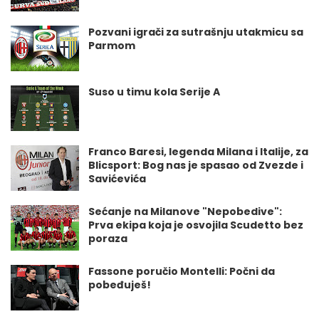
Pozvani igrači za sutrašnju utakmicu sa
Parmom
Suso u timu kola Serije A
Franco Baresi, legenda Milana i Italije, za
Blicsport: Bog nas je spasao od Zvezde i
Savićevića
Sećanje na Milanove "Nepobedive":
Prva ekipa koja je osvojila Scudetto bez
poraza
Fassone poručio Montelli: Počni da
pobeđuješ!