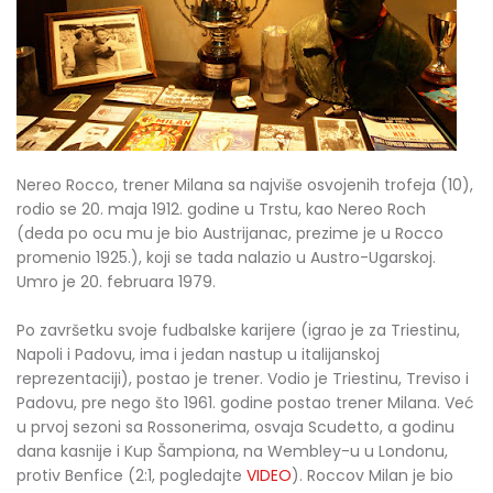
Nereo Rocco, trener Milana sa najviše osvojenih trofeja (10),
rodio se 20. maja 1912. godine u Trstu, kao Nereo Roch
(deda po ocu mu je bio Austrijanac, prezime je u Rocco
promenio 1925.), koji se tada nalazio u Austro-Ugarskoj.
Umro je 20. februara 1979.
Po završetku svoje fudbalske karijere (igrao je za Triestinu,
Napoli i Padovu, ima i jedan nastup u italijanskoj
reprezentaciji), postao je trener. Vodio je Triestinu, Treviso i
Padovu, pre nego što 1961. godine postao trener Milana. Već
u prvoj sezoni sa Rossonerima, osvaja Scudetto, a godinu
dana kasnije i Kup Šampiona, na Wembley-u u Londonu,
protiv Benfice (2:1, pogledajte
VIDEO
). Roccov Milan je bio