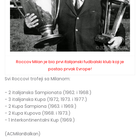
Roccov Milan je bio prvi italijanski fudbalski klub koji je
postao prvak Evrope!
Svi Roccovi trofeji sa Milanom:
- 2 italijanska Šampionata (1962. i 1968.)
- 3 italijanska Kupa (1972, 1973. i 1977.)
- 2 Kupa Šampiona (1963. i 1969.)
- 2 Kupa Kupova (1968. i 1973.)
- 1 Interkontinentalni Kup (1969.)
(ACMilanBalkan)