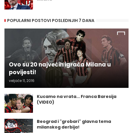
POPULARNI POSTOVI POSLEDNJIH 7 DANA
Ovo su 20 najvećih igrača Milana u
povijesti!
veljače 11, 2016
Kucamo na vrata... Franca Baresija
(VIDEO)
Beograd i "grobari" glavna tema
milanskog derbija!