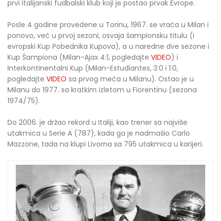
prvi italijanski fudbalski klub koji je postao prvak Evrope.
Posle 4 godine provedene u Torinu, 1967. se vraća u Milan i
ponovo, već u prvoj sezoni, osvaja šampionsku titulu (i
evropski Kup Pobednika Kupova), a u naredne dve sezone i
Kup Šampiona (Milan-Ajax 4:1, pogledajte
VIDEO
) i
Interkontinentalni Kup (Milan-Estudiantes, 3:0 i 1:0,
pogledajte
VIDEO
sa prvog meča u Milanu). Ostao je u
Milanu do 1977. sa kratkim izletom u Fiorentinu (sezona
1974/75).
Do 2006. je držao rekord u Italiji, kao trener sa najviše
utakmica u Serie A (787), kada ga je nadmašio Carlo
Mazzone, tada na klupi Livorna sa 795 utakmica u karijeri.