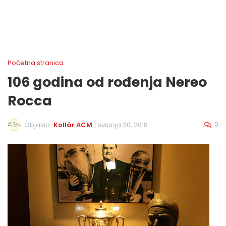
Početna stranica
106 godina od rođenja Nereo
Rocca
0
Objavio:
Kollár ACM
|
svibnja 20, 2018