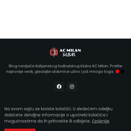
Blog navijača italijanskog fudbalskog kluba AC Milan. Pratite
najnovije vesti, gledajte utakmice uživo i još mnogo toga.
Na ovom sajtu se koriste kolačići. U sledećem odeljku
Designed with
by Kollár | Copyright 2012-2026
AC Milan
dobićete detaljne informacije o upotrebi kolačića i
Balkan
mogućnostima da ih prihvatite ili odbijete.
Opširnije
Početna
O nama
Kontakt