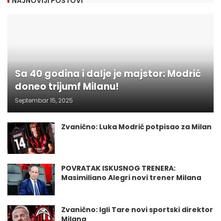
NAJNOVIJI POSTOVI
Sa 40 godina i dalje je majstor: Modrić
doneo trijumf Milanu!
Septembar 15, 2025
Zvanično: Luka Modrić potpisao za Milan
POVRATAK ISKUSNOG TRENERA:
Masimiliano Alegri novi trener Milana
Zvanično: Igli Tare novi sportski direktor
Milana