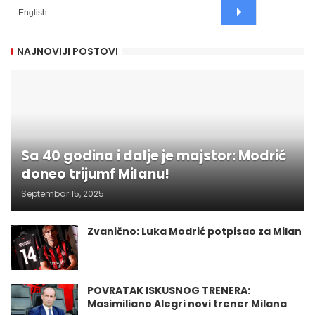
NAJNOVIJI POSTOVI
Sa 40 godina i dalje je majstor: Modrić
doneo trijumf Milanu!
Septembar 15, 2025
Zvanično: Luka Modrić potpisao za Milan
POVRATAK ISKUSNOG TRENERA:
Masimiliano Alegri novi trener Milana