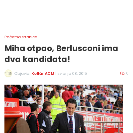
Početna stranica
Miha otpao, Berlusconi ima
dva kandidata!
0
Objavio:
Kollár ACM
|
svibnja 08, 2015