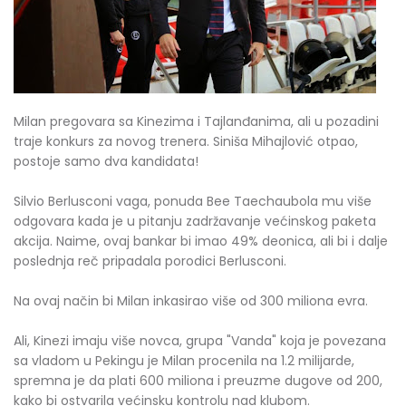
Milan pregovara sa Kinezima i Tajlanđanima, ali u pozadini
traje konkurs za novog trenera. Siniša Mihajlović otpao,
postoje samo dva kandidata!
Silvio Berlusconi vaga, ponuda Bee Taechaubola mu više
odgovara kada je u pitanju zadržavanje većinskog paketa
akcija. Naime, ovaj bankar bi imao 49% deonica, ali bi i dalje
poslednja reč pripadala porodici Berlusconi.
Na ovaj način bi Milan inkasirao više od 300 miliona evra.
Ali, Kinezi imaju više novca, grupa "Vanda" koja je povezana
sa vladom u Pekingu je Milan procenila na 1.2 milijarde,
spremna je da plati 600 miliona i preuzme dugove od 200,
kako bi ostvarila većinsku kontrolu nad klubom.