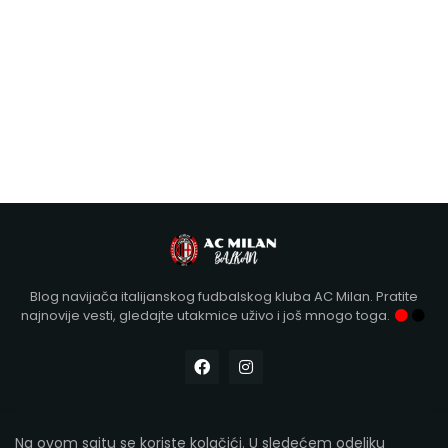
Blog navijača italijanskog fudbalskog kluba AC Milan. Pratite
najnovije vesti, gledajte utakmice uživo i još mnogo toga.
Na ovom sajtu se koriste kolačići. U sledećem odeljku