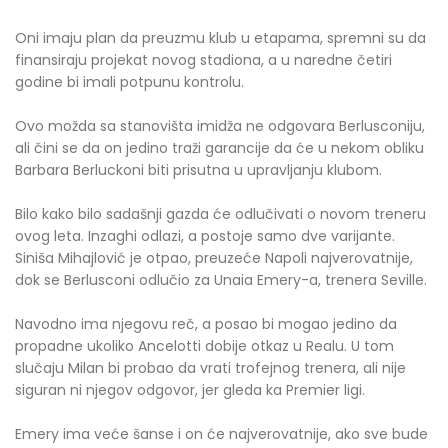
Oni imaju plan da preuzmu klub u etapama, spremni su da
finansiraju projekat novog stadiona, a u naredne četiri
godine bi imali potpunu kontrolu.
Ovo možda sa stanovišta imidža ne odgovara Berlusconiju,
ali čini se da on jedino traži garancije da će u nekom obliku
Barbara Berluckoni biti prisutna u upravljanju klubom.
Bilo kako bilo sadašnji gazda će odlučivati o novom treneru
ovog leta. Inzaghi odlazi, a postoje samo dve varijante.
Siniša Mihajlović je otpao, preuzeće Napoli najverovatnije,
dok se Berlusconi odlučio za Unaia Emery-a, trenera Seville.
Navodno ima njegovu reč, a posao bi mogao jedino da
propadne ukoliko Ancelotti dobije otkaz u Realu. U tom
slučaju Milan bi probao da vrati trofejnog trenera, ali nije
siguran ni njegov odgovor, jer gleda ka Premier ligi.
Emery ima veće šanse i on će najverovatnije, ako sve bude