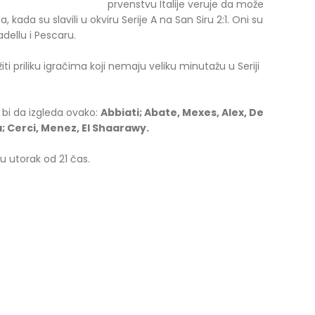
prvenstvu Italije veruje da može
 kada su slavili u okviru Serije A na San Siru 2:1. Oni su
dellu i Pescaru.
i priliku igračima koji nemaju veliku minutažu u Seriji
bi da izgleda ovako:
Abbiati; Abate, Mexes, Alex, De
a; Cerci, Menez, El Shaarawy.
u utorak od 21 čas.