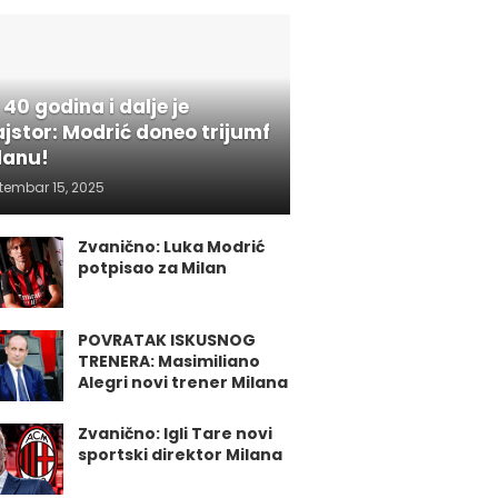
 40 godina i dalje je
jstor: Modrić doneo trijumf
lanu!
tembar 15, 2025
Zvanično: Luka Modrić
potpisao za Milan
POVRATAK ISKUSNOG
TRENERA: Masimiliano
Alegri novi trener Milana
Zvanično: Igli Tare novi
sportski direktor Milana