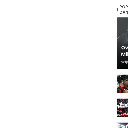
POP
DA
Ov
Mi
velj