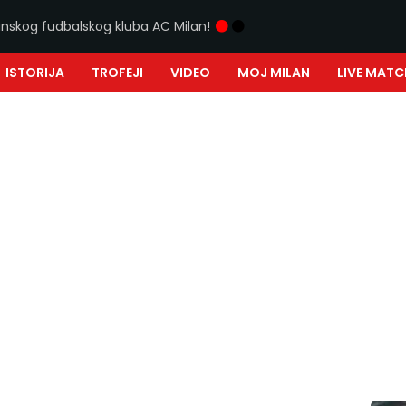
ijanskog fudbalskog kluba AC Milan!
ISTORIJA
TROFEJI
VIDEO
MOJ MILAN
LIVE MATC