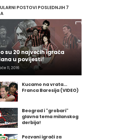
ULARNI POSTOVI POSLEDNJIH 7
NA
o su 20 najvećih igrača
lana u povijesti!
ače 11, 2016
Kucamo na vrata...
Franca Baresija (VIDEO)
Beograd i "grobari"
glavna tema milanskog
derbija!
Pozvani igrači za