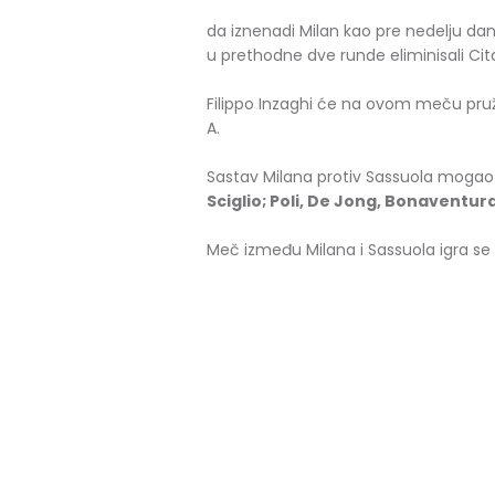
da iznenadi Milan kao pre nedelju dana,
u prethodne dve runde eliminisali Cita
Filippo Inzaghi će na ovom meču pružit
A.
Sastav Milana protiv Sassuola mogao 
Sciglio; Poli, De Jong, Bonaventur
Meč između Milana i Sassuola igra se 