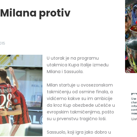
Milana protiv
015
U utorak je na programu
utakmica Kupa Italije između
Milana i Sassuola.
Milan startuje u ovosezonskom
takmičenju od osmine finala, a
vidićemo kakve su im ambicije
da kroz Kup obezbede učešće u
evropskim takmičenjima, pošto
su u prvenstvu tragično loši.
Sassuolo, koji igra jako dobro u