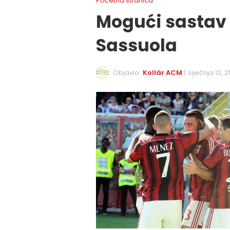
Početna stranica
Mogući sastav 
Sassuola
Objavio:
Kollár ACM
|
siječnja 12, 2